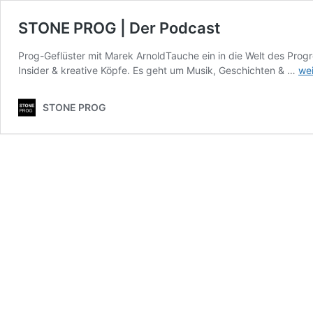
STONE PROG | Der Podcast
Prog-Geflüster mit Marek ArnoldTauche ein in die Welt des Prog
ST
Insider & kreative Köpfe. Es geht um Musik, Geschichten & …
wei
PR
|
STONE PROG
De
Po