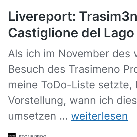
Livereport: Trasim3n
Castiglione del Lago 
Als ich im November des
Besuch des Trasimeno Pro
meine ToDo-Liste setzte, 
Vorstellung, wann ich die
Livereport:
umsetzen …
weiterlesen
Trasim3no
Prog
Festival
STONE PROG
2022