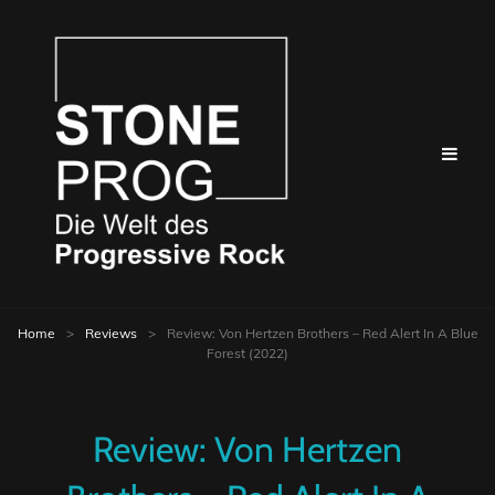
Home
>
Reviews
>
Review: Von Hertzen Brothers – Red Alert In A Blue
Forest (2022)
Review: Von Hertzen