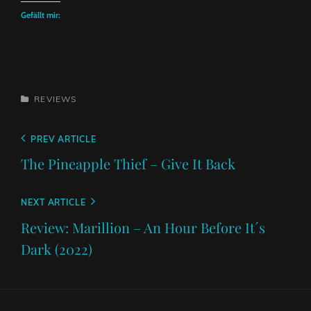
Gefällt mir:
CATEGORIES
REVIEWS
Beitragsnavigation
Previous
PREV ARTICLE
Post
The Pineapple Thief – Give It Back
Next
NEXT ARTICLE
Post
Review: Marillion – An Hour Before It´s
Dark (2022)