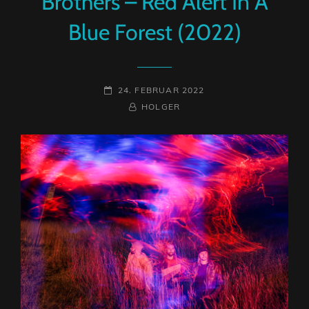
Brothers – Red Alert In A
Blue Forest (2022)
POSTED-
24. FEBRUAR 2022
ON
BY
BYLINE
HOLGER
LINE