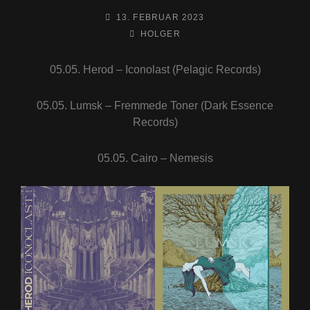
POSTED-
13. FEBRUAR 2023
ON
BY
BYLINE
HOLGER
LINE
05.05. Herod – Iconolast (Pelagic Records)
05.05. Lumsk – Fremmede Toner (Dark Essence
Records)
05.05. Cairo – Nemesis