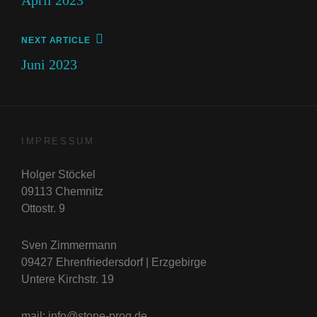
Next
NEXT ARTICLE
Post
Juni 2023
IMPRESSUM
Holger Stöckel
09113 Chemnitz
Ottostr. 9
Sven Zimmermann
09427 Ehrenfriedersdorf | Erzgebirge
Untere Kirchstr. 19
mail: info@stone-prog.de