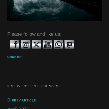
Please follow and like us:
Gefällt mir:
CATEGORIES
NEUVERÖFFENTLICHUNGEN
Beitragsnavigation
Previous
PREV ARTICLE
Post
April 2023