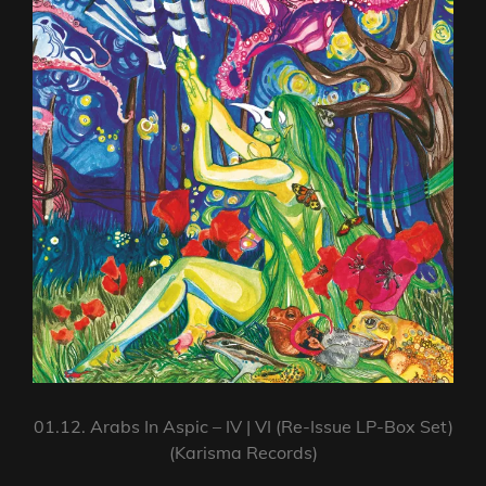
01.12. Arabs In Aspic – IV | VI (Re-Issue LP-Box Set)
(Karisma Records)