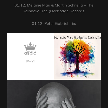
01.12. Melanie Mau & Martin Schnella – The
Rainbow Tree (Overlodge Records)
01.12. Peter Gabriel – i/o