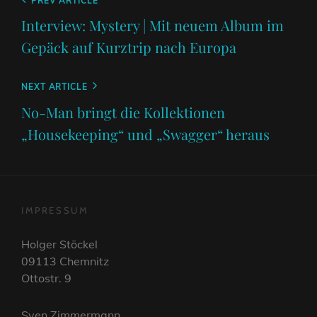
Beitragsnavigation
Previous
PREV ARTICLE
Post
Interview: Mystery | Mit neuem Album im
Gepäck auf Kurztrip nach Europa
Next
NEXT ARTICLE
Post
No-Man bringt die Kollektionen
„Housekeeping“ und „Swagger“ heraus
IMPRESSUM
Holger Stöckel
09113 Chemnitz
Ottostr. 9
Sven Zimmermann