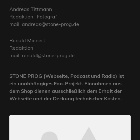
Andreas Tittmann
Redaktion | Fotograf
mail: andreas@stone-prog.de
Renald Mienert
Redaktion
mail: renald@stone-prog.de
STONE PROG (Webseite, Podcast und Radio) ist
ein unabhängiges Fan-Projekt. Einnahmen aus
dem Shop dienen ausschließlich dem Erhalt der
Webseite und der Deckung technischer Kosten.