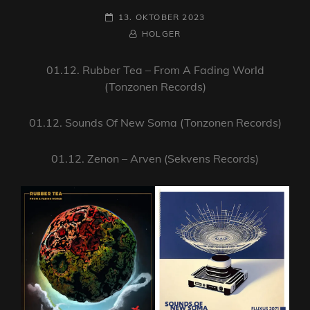
POSTED-
13. OKTOBER 2023
ON
BY
BYLINE
HOLGER
LINE
01.12. Rubber Tea – From A Fading World
(Tonzonen Records)
01.12. Sounds Of New Soma (Tonzonen Records)
01.12. Zenon – Arven (Sekvens Records)