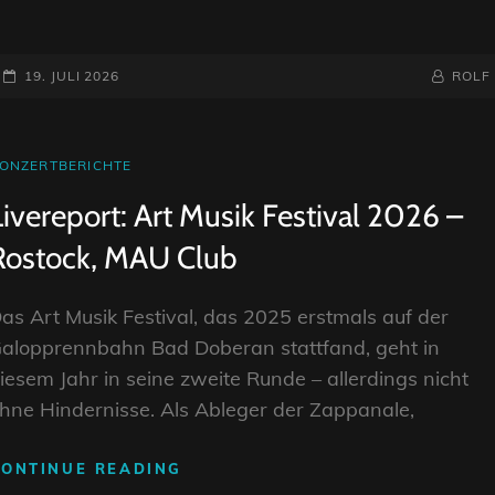
ANT
BAND
–
POSTED-
BY
BYLINE
19. JULI 2026
ROLF
FROM
ON
LINE
GENESIS
TO
REIMAGINATION
AT
ONZERTBERICHTE
(2026)
INKS
Livereport: Art Musik Festival 2026 –
Rostock, MAU Club
as Art Musik Festival, das 2025 erstmals auf der
alopprennbahn Bad Doberan stattfand, geht in
iesem Jahr in seine zweite Runde – allerdings nicht
hne Hindernisse. Als Ableger der Zappanale,
LIVEREPORT:
CONTINUE READING
ART