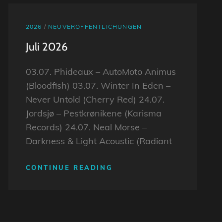
CAT
2026
/
NEUVERÖFFENTLICHUNGEN
LINKS
Juli 2026
03.07. Phideaux – AutoMoto Animus
(Bloodfish) 03.07. Winter In Eden –
Never Untold (Cherry Red) 24.07.
Jordsjø – Pestkrønikene (Karisma
Records) 24.07. Neal Morse –
Darkness & Light Acoustic (Radiant
JULI
CONTINUE READING
2026