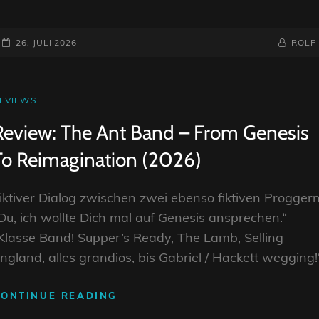
–
IN
CONCERT
POSTED-
BY
BYLINE
26. JULI 2026
ROLF
(2026)
ON
LINE
AT
EVIEWS
INKS
Review: The Ant Band – From Genesis
To Reimagination (2026)
iktiver Dialog zwischen zwei ebenso fiktiven Proggern
Du, ich wollte Dich mal auf Genesis ansprechen.“
Klasse Band! Supper’s Ready, The Lamb, Selling
ngland, alles grandios, bis Gabriel / Hackett wegging!
REVIEW:
CONTINUE READING
THE