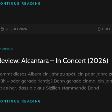
REVIEW:
CONTINUE READING
LONG
EARTH
–
TOWARDS
POSTED-
BY
BYLINE
28. JULI 2026
ROLF
THE
ON
LINE
SKY
(2026)
AT
EVIEWS
INKS
Review: Alcantara – In Concert (2026)
ommt dieses Album ein Jahr zu spät, ein paar Jahre z
rüh – oder gerade richtig? Denn gerade einmal ein Jah
st es her, dass die aus Sizilien stammende Band
REVIEW:
CONTINUE READING
ALCANTARA