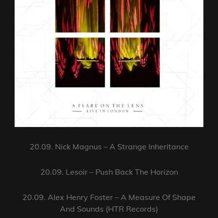
20.09. Nick Magnus – A Strange Inheritance
20.09. Lesoir – Push Back The Horizon
20.09. Alex Henry Foster – A Measure Of Shape
And Sounds (HTR Records)