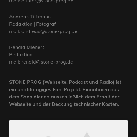
mail: gunter@stone-prog.de
Andreas Tittmann
Redaktion | Fotograf
mail: andreas@stone-prog.de
Renald Mienert
Redaktion
mail: renald@stone-prog.de
STONE PROG (Webseite, Podcast und Radio) ist
ein unabhängiges Fan-Projekt. Einnahmen aus
dem Shop dienen ausschließlich dem Erhalt der
Webseite und der Deckung technischer Kosten.