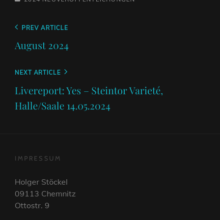
Beitragsnavigation
Previous
PREV ARTICLE
Post
August 2024
Next
NEXT ARTICLE
Post
Livereport: Yes – Steintor Varieté,
Halle/Saale 14.05.2024
IMPRESSUM
Holger Stöckel
09113 Chemnitz
Ottostr. 9