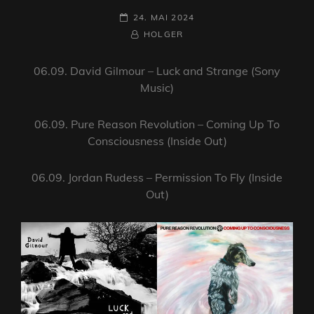
POSTED-
24. MAI 2024
ON
BY
BYLINE
HOLGER
LINE
06.09. David Gilmour – Luck and Strange (Sony
Music)
06.09. Pure Reason Revolution – Coming Up To
Consciousness (Inside Out)
06.09. Jordan Rudess – Permission To Fly (Inside
Out)