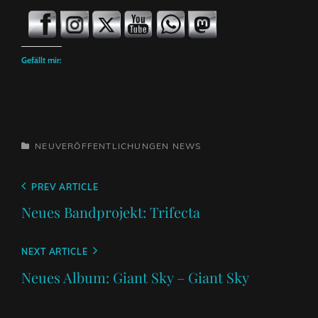
Gefällt mir:
CATEGORIES
NEUVERÖFFENTLICHUNGEN
NEWS
Beitragsnavigation
Previous
PREV ARTICLE
Post
Neues Bandprojekt: Trifecta
Next
NEXT ARTICLE
Post
Neues Album: Giant Sky – Giant Sky