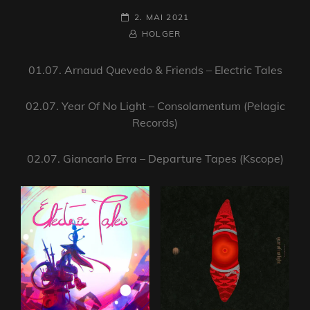
POSTED-
2. MAI 2021
ON
BY
BYLINE
HOLGER
LINE
01.07. Arnaud Quevedo & Friends – Electric Tales
02.07. Year Of No Light – Consolamentum (Pelagic
Records)
02.07. Giancarlo Erra – Departure Tapes (Kscope)