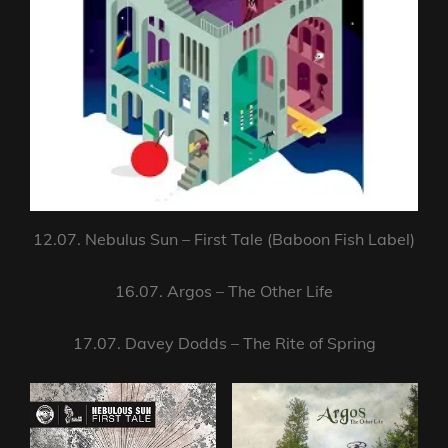
12.07. Nebulus Sun – First Tale (Baboon Fish Label)
16.07. Argos – The Other Life
17.07. Davey Dodds – The Rite of Spring