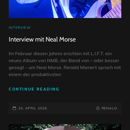
CAT
INTERVIEW
LINKS
Interview mit Neal Morse
Im Februar diesen Jahres erschien mit L.I.F.T. ein
neues Album von NMB, der Band von – oder besser
gesagt – um Neal Morse. Renald Mienert sprach mit
einem der produktivsten
INTERVIEW
CONTINUE READING
MIT
NEAL
POSTED-
MORSE
BY
BYLINE
25. APRIL 2026
RENALD
ON
LINE