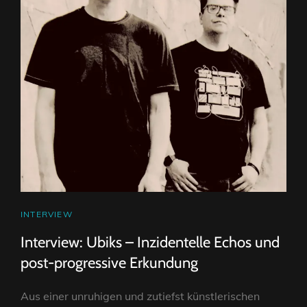
CAT
INTERVIEW
LINKS
Interview: Ubiks – Inzidentelle Echos und
post-progressive Erkundung
Aus einer unruhigen und zutiefst künstlerischen