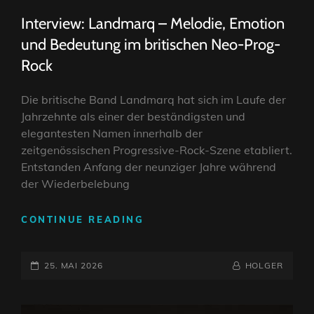
LINKS
Interview: Landmarq – Melodie, Emotion
und Bedeutung im britischen Neo-Prog-
Rock
Die britische Band Landmarq hat sich im Laufe der
Jahrzehnte als einer der beständigsten und
elegantesten Namen innerhalb der
zeitgenössischen Progressive-Rock-Szene etabliert.
Entstanden Anfang der neunziger Jahre während
der Wiederbelebung
INTERVIEW:
CONTINUE READING
LANDMARQ
–
POSTED-
MELODIE,
BY
BYLINE
25. MAI 2026
HOLGER
EMOTION
ON
LINE
UND
BEDEUTUNG