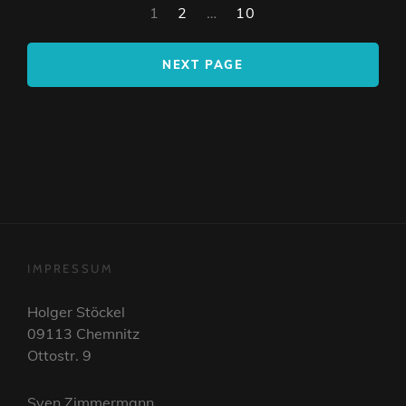
<span
1
2
…
10
class="nav-
subtitle
NEXT PAGE
screen-
reader-
text">Page
</span>
IMPRESSUM
Holger Stöckel
09113 Chemnitz
Ottostr. 9
Sven Zimmermann