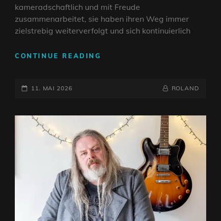
kameradschaftlich und mit Freude
zusammenarbeitet, sie haben ihren Weg immer
zielstrebig weiterverfolgt und sich kontinuierlich
INTERVIEW:
CONTINUE READING
ORANGE
UTAN
POSTED-
–
BY
BYLINE
11. MAI 2026
ROLAND
PROGRESSIVE
ON
LINE
STONER
POST-
PUNK
AUS
DRESDEN
&
BERLIN