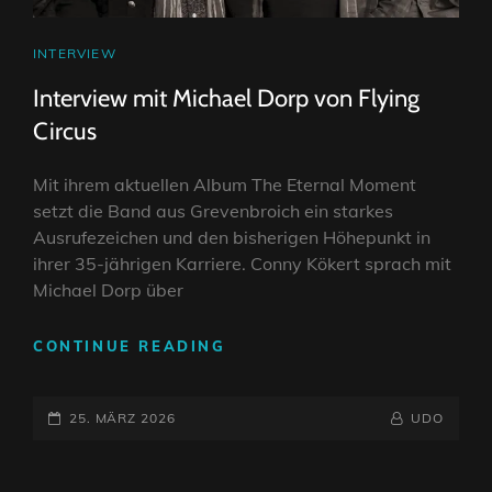
CAT
INTERVIEW
LINKS
Interview mit Michael Dorp von Flying
Circus
Mit ihrem aktuellen Album The Eternal Moment
setzt die Band aus Grevenbroich ein starkes
Ausrufezeichen und den bisherigen Höhepunkt in
ihrer 35-jährigen Karriere. Conny Kökert sprach mit
Michael Dorp über
INTERVIEW
CONTINUE READING
MIT
MICHAEL
POSTED-
DORP
BY
BYLINE
25. MÄRZ 2026
UDO
VON
ON
LINE
FLYING
CIRCUS