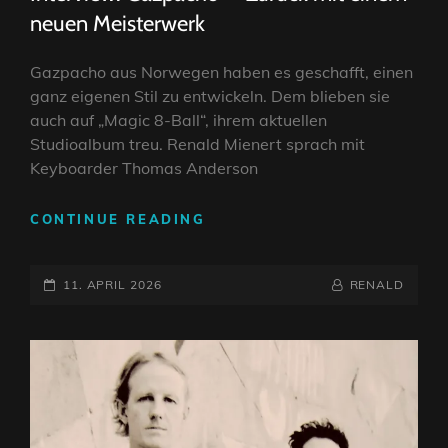
neuen Meisterwerk
Gazpacho aus Norwegen haben es geschafft, einen
ganz eigenen Stil zu entwickeln. Dem blieben sie
auch auf „Magic 8-Ball“, ihrem aktuellen
Studioalbum treu. Renald Mienert sprach mit
Keyboarder Thomas Anderson
INTERVIEW:
CONTINUE READING
GAZPACHO
–
POSTED-
BY
BYLINE
11. APRIL 2026
RENALD
ZURÜCK
ON
LINE
MIT
EINEM
NEUEN
MEISTERWERK