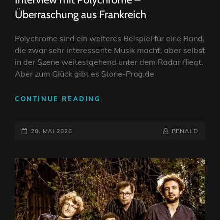
Überraschung aus Frankreich
Polychrome sind ein weiteres Beispiel für eine Band,
die zwar sehr interessante Musik macht, aber selbst
in der Szene weitestgehend unter dem Radar fliegt.
Aber zum Glück gibt es Stone-Prog.de
INTERVIEW
CONTINUE READING
MIT
POLYCHROME
POSTED-
–
BY
BYLINE
20. MAI 2026
RENALD
ÜBERRASCHUNG
ON
LINE
AUS
FRANKREICH