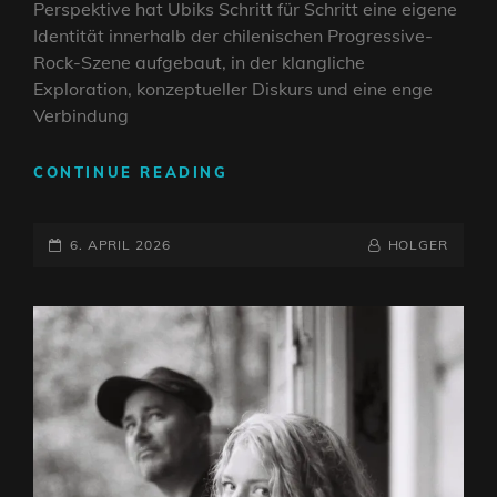
Perspektive hat Ubiks Schritt für Schritt eine eigene
Identität innerhalb der chilenischen Progressive-
Rock-Szene aufgebaut, in der klangliche
Exploration, konzeptueller Diskurs und eine enge
Verbindung
INTERVIEW:
CONTINUE READING
UBIKS
–
POSTED-
INZIDENTELLE
BY
BYLINE
6. APRIL 2026
HOLGER
ECHOS
ON
LINE
UND
POST-
PROGRESSIVE
ERKUNDUNG