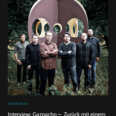
CAT
INTERVIEW
LINKS
Interview: Gazpacho – Zurück mit einem