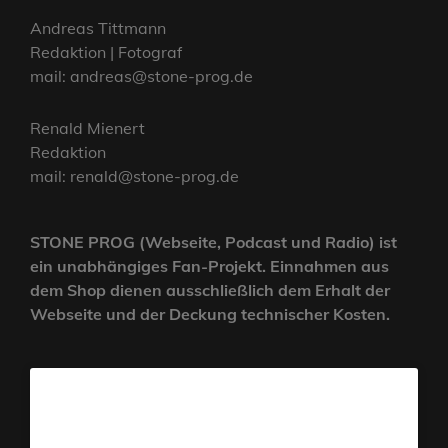
Andreas Tittmann
Redaktion | Fotograf
mail: andreas@stone-prog.de
Renald Mienert
Redaktion
mail: renald@stone-prog.de
STONE PROG (Webseite, Podcast und Radio) ist
ein unabhängiges Fan-Projekt. Einnahmen aus
dem Shop dienen ausschließlich dem Erhalt der
Webseite und der Deckung technischer Kosten.