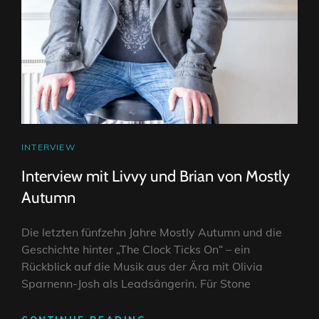
CAT
INTERVIEW
LINKS
Interview mit Livvy und Brian von Mostly
Autumn
Die letzten fünfzehn Jahre Mostly Autumn und die
Geschichte hinter „The Clock Ticks On“ – ein
Rückblick auf die Musik aus der Ära mit Olivia
Sparnenn-Josh als Leadsängerin. Für Stone