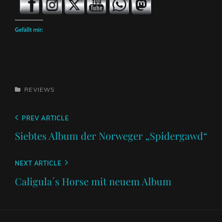
Gefällt mir:
CATEGORIES
REVIEWS
Beitragsnavigation
Previous
PREV ARTICLE
Post
Siebtes Album der Norweger „Spidergawd“
Next
NEXT ARTICLE
Post
Caligula´s Horse mit neuem Album