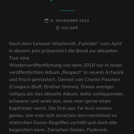
POSTED-
9. NOVEMBER 2023
ON
BY
BYLINE
HOLGER
LINE
Nach dem furiosen Wüstenritt „Funrider“ vom April
in diesem Jahr präsentiert die Band zur aktuellen
Tour eine
Wiederveröffentlichung von dem 2018 nur in Israel
veröffentlichten Album „Respect“ in neuem Artwork
und frisch gemastert. Gemixt von Charlie Paschen
(Coogans Bluff, Brother Grimm). Etwas weniger
Vollgas als das aktuelle Album, dafür schleppender,
schwerer und wohl das, was man gerne einen
Kopfnicker nennt. Die Drei aus Tel Aviv wissen
genau, wie man sich zwischen den manchmal so
statischen Genre-Begriffen verhält und doch alle
begeistern kann. Zwischen Stoner, Punkrock,