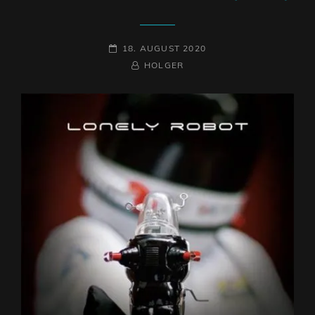
POSTED-
18. AUGUST 2020
ON
BY
BYLINE
HOLGER
LINE