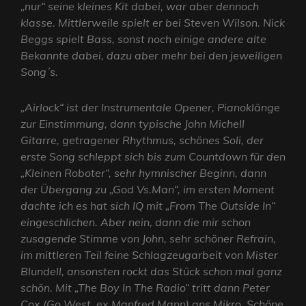
„nur“ seine kleines Kit dabei, war aber dennoch
klasse. Mittlerweile spielt er bei Steven Wilson. Nick
Beggs spielt Bass, sonst noch einige andere alte
Bekannte dabei, dazu aber mehr bei den jeweiligen
Song´s.
„Airlock“ ist der Instrumentale Opener, Pianoklänge
zur Einstimmung, dann typische John Michell
Gitarre, getragener Rhythmus, schönes Soli, der
erste Song schleppt sich bis zum Countdown für den
„Kleinen Roboter“, sehr hymnischer Beginn, dann
der Übergang zu „God Vs.Man“, im ersten Moment
dachte ich es hat sich IQ mit „From The Outside In“
eingeschlichen. Aber nein, dann die mir schon
zusagende Stimme von John, sehr schöner Refrain,
im mittleren Teil feine Schlagzeugarbeit von Mister
Blundell, ansonsten rockt das Stück schon mal ganz
schön. Mit „The Boy In The Radio“ tritt dann Peter
Cox (Go West, ex Manfred Mann) ans Mikro. Schöne