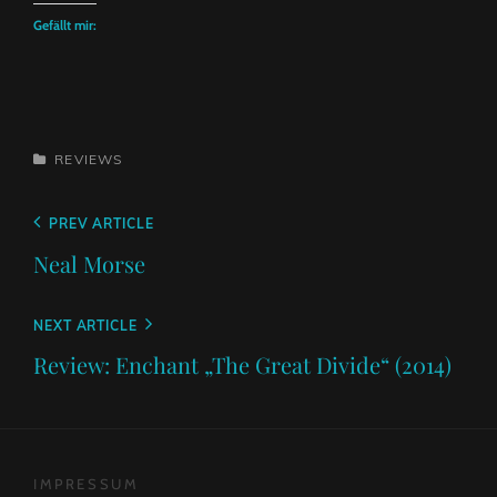
Gefällt mir:
CATEGORIES
REVIEWS
Beitragsnavigation
Previous
PREV ARTICLE
Post
Neal Morse
Next
NEXT ARTICLE
Post
Review: Enchant „The Great Divide“ (2014)
IMPRESSUM