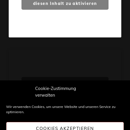
diesen Inhalt zu aktivieren
Klicke hier, um Marketing-
Cookie-Zustimmung
Cookies zu akzeptieren und
verwalten
diesen Inhalt zu aktivieren
Wir verwenden Cookies, um unsere Website und unseren Service zu
optimieren.
COOKIES AKZEPTIEREN