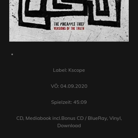
Label: Kscope
VÖ: 04.09.2020
Spielzeit: 45:09
CD, Mediabook incl.Bonus CD / BlueRay, Vinyl,
Download