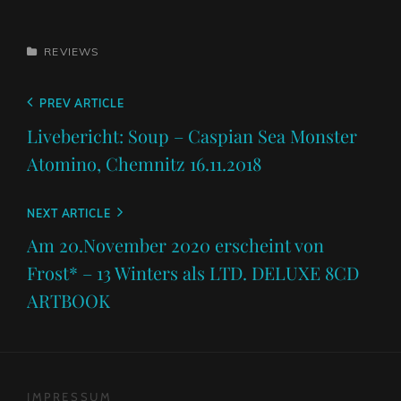
CATEGORIES
REVIEWS
Beitragsnavigation
Previous
PREV ARTICLE
Post
Livebericht: Soup – Caspian Sea Monster
Atomino, Chemnitz 16.11.2018
Next
NEXT ARTICLE
Post
Am 20.November 2020 erscheint von
Frost* – 13 Winters als LTD. DELUXE 8CD
ARTBOOK
IMPRESSUM