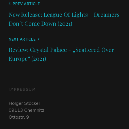
Beitragsnavigation
Previous
PREV ARTICLE
Post
New Release: League Of Lights – Dreamers
Don´t Come Down (2021)
Next
NEXT ARTICLE
Post
Review: Crystal Palace – „Scattered Over
Europe“ (2021)
IMPRESSUM
Holger Stöckel
09113 Chemnitz
Ottostr. 9