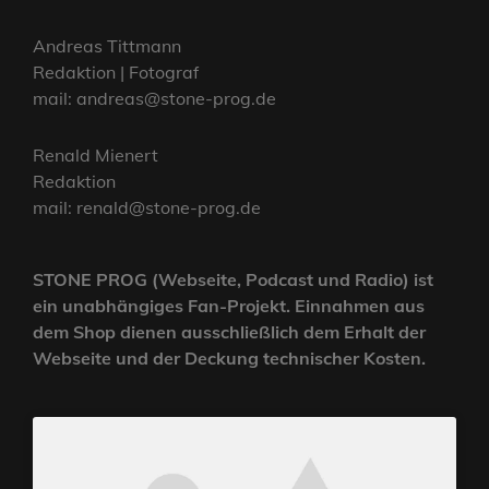
Andreas Tittmann
Redaktion | Fotograf
mail: andreas@stone-prog.de
Renald Mienert
Redaktion
mail: renald@stone-prog.de
STONE PROG (Webseite, Podcast und Radio) ist
ein unabhängiges Fan-Projekt. Einnahmen aus
dem Shop dienen ausschließlich dem Erhalt der
Webseite und der Deckung technischer Kosten.