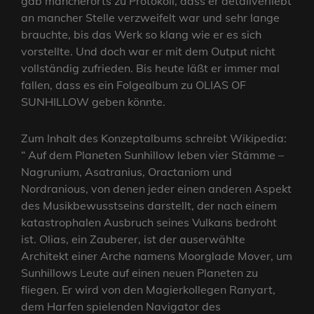
gab mancherorts zu Protokoll, dass er detailverliebt
an mancher Stelle verzweifelt war und sehr lange
brauchte, bis das Werk so klang wie er es sich
vorstellte. Und doch war er mit dem Output nicht
vollständig zufrieden. Bis heute läßt er immer mal
fallen, dass es ein Folgealbum zu OLIAS OF
SUNHILLOW geben könnte.
Zum Inhalt des Konzeptalbums schreibt Wikipedia:
“ Auf dem Planeten Sunhillow leben vier Stämme –
Nagrunium, Asatranius, Oractaniom und
Nordranious, von denen jeder einen anderen Aspekt
des Musikbewusstseins darstellt, der nach einem
katastrophalen Ausbruch seines Vulkans bedroht
ist. Olias, ein Zauberer, ist der auserwählte
Architekt einer Arche namens Moorglade Mover, um
Sunhillows Leute auf einen neuen Planeten zu
fliegen. Er wird von den Magierkollegen Ranyart,
dem Harfen spielenden Navigator des