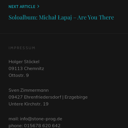
Next
NEXT ARTICLE
Post
Soloalbum: Michał Łapaj – Are You There
IMPRESSUM
Holger Stöckel
09113 Chemnitz
Ottostr. 9
Sven Zimmermann
09427 Ehrenfriedersdorf | Erzgebirge
Untere Kirchstr. 19
mail: info@stone-prog.de
phone: 015678 620 642