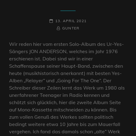
POSTED-
13. APRIL 2021
ON
BY
BYLINE
GUNTER
LINE
Wir reden hier vom ersten Solo-Album des Ur-Yes-
Sängers JON ANDERSON, welches im Jahr 1976
erschienen ist. Dabei sind wir in einer
Schaffenspause seiner Haupt-Band, zwischen den
heute (musikhistorisch anerkannt) mit besten Yes-
Alben „Relayer“ und „Going For The One“. Der
Schreiber dieser Zeilen lernt das Werk um 1980 als
unerfahrener Teenager im Radio kennen und
schätzt sich glücklich, hier die zweite Album Seite
auf Mono-Kassette mitschneiden zu können. Bis
zum vollen Genuß des Werkes sollten politisch
bedingt weitere etwa 10 Jahre bis zum Mauerfall
vergehen. Ich fand das damals schon „alte“ Werk