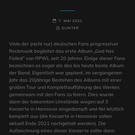
POSTED-
7. MAI 2021
ON
BY
BYLINE
GUNTER
LINE
Viele der (nicht nur) deutschen Fans progressiver
Rockmusik begleitet das erste Album „God has
Failed“ von RPWL seit 20 Jahren. Einige dieser Fans
bezeichnen es sogar als das bis heute beste Album
der Band. Eigentlich war geplant, im vergangenen
Jahr das 20jährige Bestehen des Albums mit einer
großen Tour und Komplettaufführung des Werkes
gemeinsam mit den Fans zu feiern. Dies wurde
dann der bekannten Umstände wegen auf 3
Konzerte in Hannover eingedampft und fiel letztlich
komplett aus (die Konzerte in Hannover sollen
aktuell Ende 2021 nachgeholt werden). Die
Aufzeichnung eines dieser Konzerte sollte dann