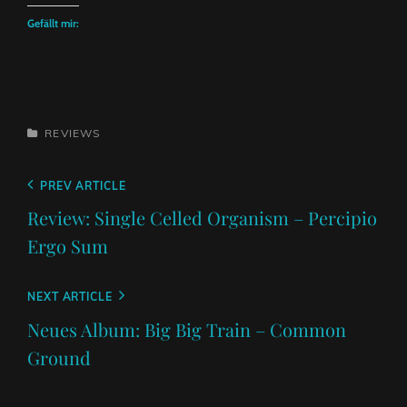
Gefällt mir:
CATEGORIES
REVIEWS
Beitragsnavigation
Previous
PREV ARTICLE
Post
Review: Single Celled Organism – Percipio
Ergo Sum
Next
NEXT ARTICLE
Post
Neues Album: Big Big Train – Common
Ground