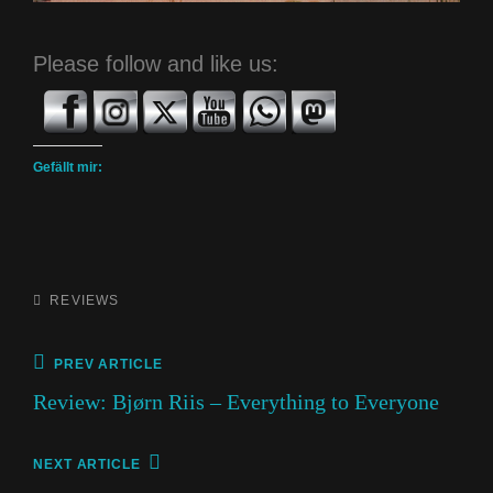
Please follow and like us:
Gefällt mir:
CATEGORIES
REVIEWS
Beitragsnavigation
Previous
PREV ARTICLE
Post
Review: Bjørn Riis – Everything to Everyone
Next
NEXT ARTICLE
Post