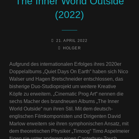
The Inner World Outside
(2022)
POSTED-
21. APRIL 2022
ON
BY
BYLINE
HOLGER
LINE
Aufgrund des internationalen Erfolges ihres 2020er
Doppelalbums „Quiet Days On Earth“ haben sich Nico
Walser und Hagen Bretschneider entschlossen, das
bisherige Duo-Studioprojekt um weitere Kreative
Köpfe zu erweitern. „Cinematic Prog Art“ nennen die
sechs Macher des brandneuen Albums „The Inner
World Outside“ nun ihren Stil. Mit dem deutsch-
englischen Filmkomponisten und Dirigenten David
Marlow erweitern sie ihren symphonischen Ansatz, mit
dem theoretischen Physiker „Timoog“ Timo Aspelmeier
fügen sie unter anderem einen Canterbury-Touch