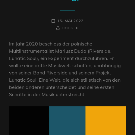
POSTED-
15. MAI 2022
ON
BY
BYLINE
HOLGER
LINE
Im Jahr 2020 beschloss der polnische
Multiinstrumentalist Mariusz Duda (Riverside,
Lunatic Soul), ein Experiment durchzuführen. Er
wollte eine dritte Musikwelt schaffen, unabhängig
von seiner Band Riverside und seinem Projekt
Lunatic Soul. Eine Welt, die sich stilistisch von den
beiden anderen unterscheidet und seine ersten
Schritte in der Musik unterstreicht.