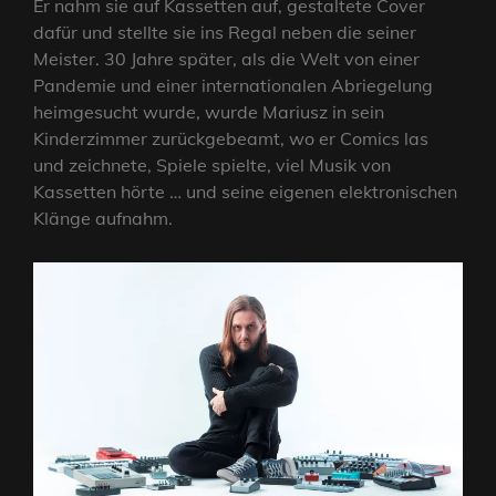
Er nahm sie auf Kassetten auf, gestaltete Cover
dafür und stellte sie ins Regal neben die seiner
Meister. 30 Jahre später, als die Welt von einer
Pandemie und einer internationalen Abriegelung
heimgesucht wurde, wurde Mariusz in sein
Kinderzimmer zurückgebeamt, wo er Comics las
und zeichnete, Spiele spielte, viel Musik von
Kassetten hörte … und seine eigenen elektronischen
Klänge aufnahm.