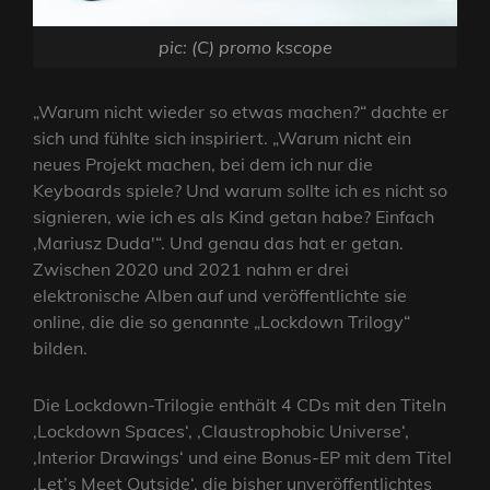
pic: (C) promo kscope
„Warum nicht wieder so etwas machen?“ dachte er
sich und fühlte sich inspiriert. „Warum nicht ein
neues Projekt machen, bei dem ich nur die
Keyboards spiele? Und warum sollte ich es nicht so
signieren, wie ich es als Kind getan habe? Einfach
‚Mariusz Duda'“. Und genau das hat er getan.
Zwischen 2020 und 2021 nahm er drei
elektronische Alben auf und veröffentlichte sie
online, die die so genannte „Lockdown Trilogy“
bilden.
Die Lockdown-Trilogie enthält 4 CDs mit den Titeln
‚Lockdown Spaces‘, ‚Claustrophobic Universe‘,
‚Interior Drawings‘ und eine Bonus-EP mit dem Titel
‚Let’s Meet Outside‘, die bisher unveröffentlichtes