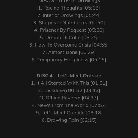
DISC 3 – Interior Drawings
1. Racing Thoughts [05:18]
2. Interior Drawings [05:44]
3. Shapes In Notebooks [04:50]
4. Prisoner By Request [05:38]
5. Dream Of Calm [03:25]
6. How To Overcome Crisis [04:55]
7. Almost Done [06:29]
8. Temporary Happiness [05:15]
DISC 4 – Let’s Meet Outside
1. It All Started With This [01:51]
2. Lockdown 90-92 [04:13]
3. Offline Reverse [04:37]
4. News From The World [07:52]
5. Let`s Meet Outside [03:18]
6. Drawing Rain [02:15]