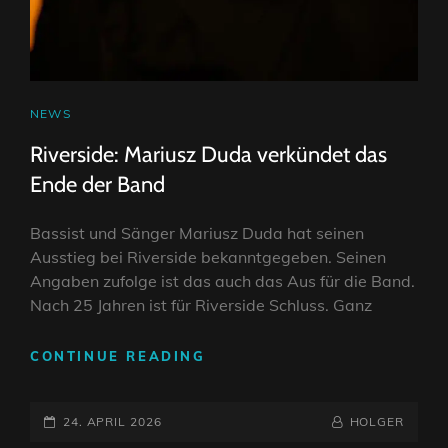
CAT
NEWS
LINKS
Riverside: Mariusz Duda verkündet das
Ende der Band
Bassist und Sänger Mariusz Duda hat seinen
Ausstieg bei Riverside bekanntgegeben. Seinen
Angaben zufolge ist das auch das Aus für die Band.
Nach 25 Jahren ist für Riverside Schluss. Ganz
RIVERSIDE:
CONTINUE READING
MARIUSZ
DUDA
POSTED-
VERKÜNDET
BY
BYLINE
24. APRIL 2026
HOLGER
DAS
ON
LINE