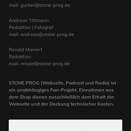
mail: gunter@stone-prog.de
Andreas Tittmann
Redaktion | Fotograf
mail: andreas@stone-prog.de
Renald Mienert
Redaktion
mail: renald@stone-prog.de
STONE PROG (Webseite, Podcast und Radio) ist
ein unabhängiges Fan-Projekt. Einnahmen aus
dem Shop dienen ausschließlich dem Erhalt der
Webseite und der Deckung technischer Kosten.