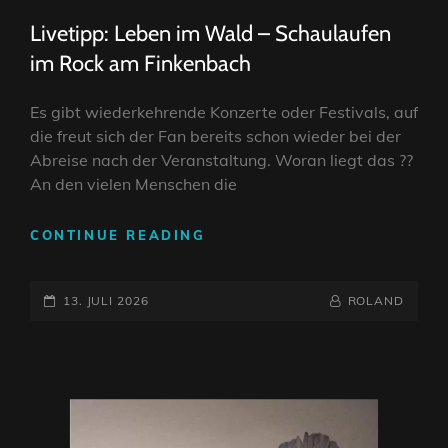
LINKS
Livetipp: Leben im Wald – Schaulaufen
im Rock am Finkenbach
Es gibt wiederkehrende Konzerte oder Festivals, auf
die freut sich der Fan bereits schon wieder bei der
Abreise nach der Veranstaltung. Woran liegt das ??
An den vielen Menschen die
LIVETIPP:
CONTINUE READING
LEBEN
IM
POSTED-
WALD
BY
BYLINE
13. JULI 2026
ROLAND
–
ON
LINE
SCHAULAUFEN
IM
ROCK
AM
FINKENBACH