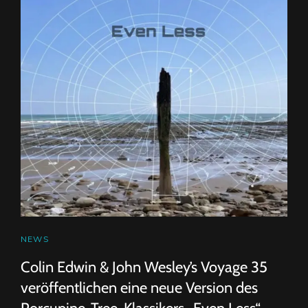
DIE
NEUE
SINGLE
„MAYBE
ALL
A
DREAM“
AN
CAT
NEWS
LINKS
Colin Edwin & John Wesley’s Voyage 35
veröffentlichen eine neue Version des