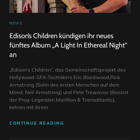
CAT
NEWS
LINKS
Edison’s Children kündigen ihr neues
fünftes Album „A Light In Ethereal Night“
an
„Edison’s Children“, das Gemeinschaftsprojekt des
Hollywood-SFX-Technikers Eric Blackwood,Rick
Armstrong (Sohn des ersten Menschen auf dem
Mond, Neil Armstrong) und Pete Trewavas (Bassist
der Prog-Legenden Marillion & Transatlantic),
kehren mit ihrem
EDISON’S
CONTINUE READING
CHILDREN
KÜNDIGEN