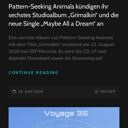
LINKS
Pattern-Seeking Animals kündigen ihr
sechstes Studioalbum „Grimalkin“ und die
neue Single „Maybe All a Dream“ an
Das sechste Album von Pattern-Seeking Animals
mit dem Titel „Grimalkin“ erscheint am 21. August
2026 bei GEP Records. Es wird als CD, LP und
digitaler Download sowie als Streaming auf
PATTERN-
CONTINUE READING
SEEKING
ANIMALS
POSTED-
KÜNDIGEN
BY
BYLINE
14. JUNI 2026
HOLGER
IHR
ON
LINE
SECHSTES
STUDIOALBUM
„GRIMALKIN“
UND