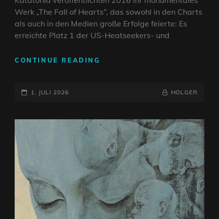
Katatonia veröffentlichten 2016 ihr monumentales
Werk „The Fall of Hearts“, das sowohl in den Charts
als auch in den Medien große Erfolge feierte: Es
erreichte Platz 1 der US-Heatseekers- und
KATATONIA
CONTINUE READING
MIT
LIMITIERTER
POSTED-
DOPPEL-
BY
BYLINE
1. JULI 2026
HOLGER
VINYL
ON
LINE
–
„THE
FALL
OF
HEARTS“