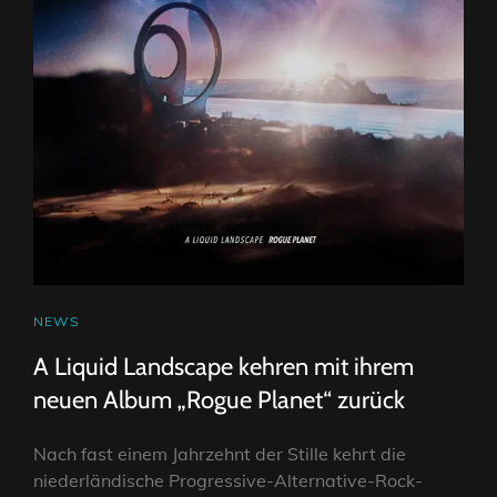
PORCUPINE-
TREE-
KLASSIKERS
„EVEN
LESS“
CAT
NEWS
LINKS
A Liquid Landscape kehren mit ihrem
neuen Album „Rogue Planet“ zurück
Nach fast einem Jahrzehnt der Stille kehrt die
niederländische Progressive-Alternative-Rock-