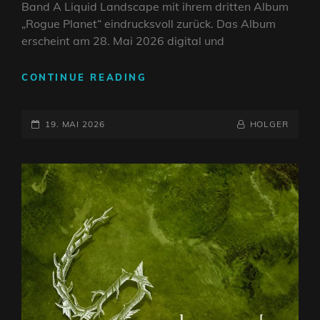
Band A Liquid Landscape mit ihrem dritten Album
„Rogue Planet“ eindrucksvoll zurück. Das Album
erscheint am 28. Mai 2026 digital und
A
CONTINUE READING
LIQUID
LANDSCAPE
POSTED-
KEHREN
BY
BYLINE
19. MAI 2026
HOLGER
MIT
ON
LINE
IHREM
NEUEN
ALBUM
„ROGUE
PLANET“
ZURÜCK