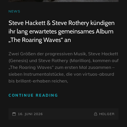
CAT
NEWS
LINKS
Steve Hackett & Steve Rothery kündigen
ihr lang erwartetes gemeinsames Album
„The Roaring Waves“ an
Zwei Größen der progressiven Musik, Steve Hackett
(Genesis) und Steve Rothery (Marillion), kommen auf
„The Roaring Waves“ zum ersten Mal zusammen –
sieben Instrumentalstücke, die von virtuos-absurd
bis brillant-erhaben reichen,
STEVE
CONTINUE READING
HACKETT
&
POSTED-
STEVE
BY
BYLINE
16. JUNI 2026
HOLGER
ROTHERY
ON
LINE
KÜNDIGEN