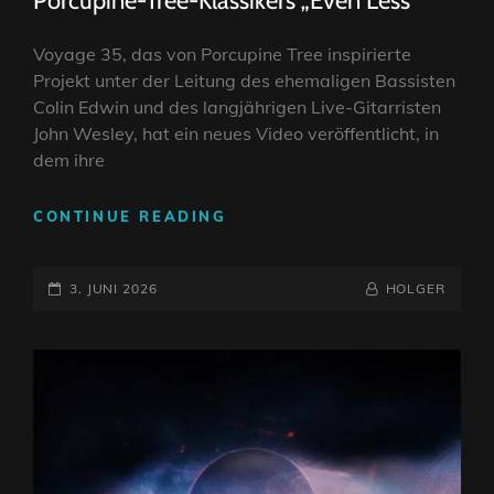
Porcupine-Tree-Klassikers „Even Less“
Voyage 35, das von Porcupine Tree inspirierte
Projekt unter der Leitung des ehemaligen Bassisten
Colin Edwin und des langjährigen Live-Gitarristen
John Wesley, hat ein neues Video veröffentlicht, in
dem ihre
COLIN
CONTINUE READING
EDWIN
&
POSTED-
JOHN
BY
BYLINE
3. JUNI 2026
HOLGER
WESLEY’S
ON
LINE
VOYAGE
35
VERÖFFENTLICHEN
EINE
NEUE
VERSION
DES