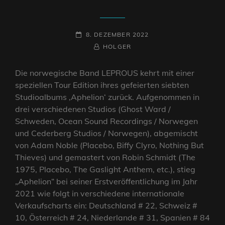
POSTED-
8. DEZEMBER 2022
ON
BY
BYLINE
HOLGER
LINE
Die norwegische Band LEPROUS kehrt mit einer
speziellen Tour Edition ihres gefeierten siebten
Studioalbums ‚Aphelion‘ zurück. Aufgenommen in
drei verschiedenen Studios (Ghost Ward /
Schweden, Ocean Sound Recordings / Norwegen
und Cederberg Studios / Norwegen), abgemischt
von Adam Noble (Placebo, Biffy Clyro, Nothing But
Thieves) und gemastert von Robin Schmidt (The
1975, Placebo, The Gaslight Anthem, etc.), stieg
„Aphelion“ bei seiner Erstveröffentlichung im Jahr
2021 wie folgt in verschiedene internationale
Verkaufscharts ein: Deutschland # 22, Schweiz #
10, Österreich # 24, Niederlande # 31, Spanien # 84