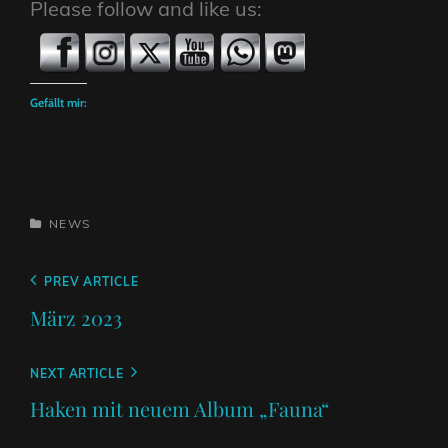
Please follow and like us:
Gefällt mir:
CATEGORIES
NEWS
Beitragsnavigation
Previous
PREV ARTICLE
Post
März 2023
Next
NEXT ARTICLE
Post
Haken mit neuem Album „Fauna“