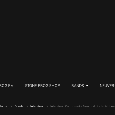
PROG
ve Rock
ROG FM
STONE PROG SHOP
BANDS
NEUVER
Home
>
Bands
>
Interview
>
Interview: Karmamoi – Neu und doch nicht ne