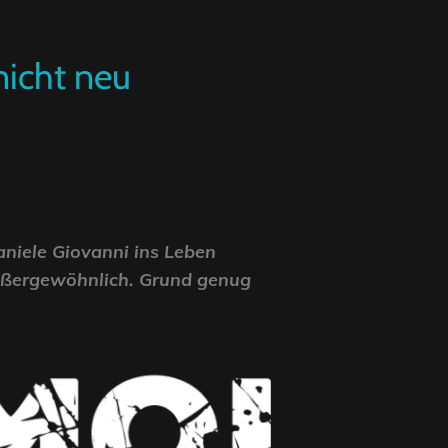
nicht neu
niele Giovanni ins Leben
außergewöhnlich.
Grund genug