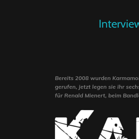
Intervie
Bereits 2008 wurden Karmamoi 
gerufen, jetzt legen sie ihr se
für Renald Mienert, beim Band