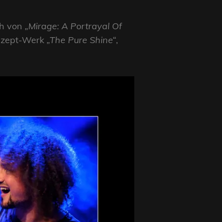
ch von
„Mirage: A Portrayal Of
onzept-Werk
„The Pure Shine“
,