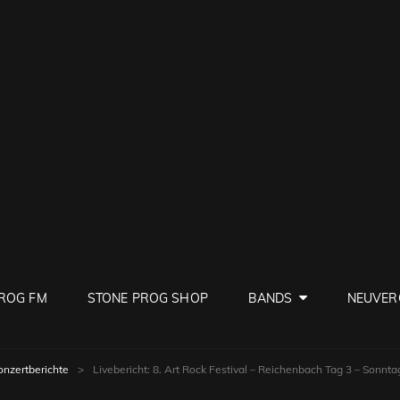
PROG
ve Rock
ROG FM
STONE PROG SHOP
BANDS
NEUVER
onzertberichte
>
Livebericht: 8. Art Rock Festival – Reichenbach Tag 3 – Sonnta