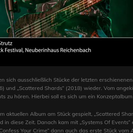
en sich ausschließlich Stücke der letzten erschienene
16) und „Scattered Shards“ (2018) wieder. Vom angekü
hts zu hören. Hierbei soll es sich um ein Konzeptalbu
m aktuellen Album am Stück gespielt, „Scattered Shar
d in diese Zeit. Danach kam mit „Systems Of Events“
Confess Your Crime“ dann auch das erste Stück vom A