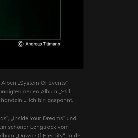
n Alben „System Of Events“
ndigten neuen Album „Still
m handeln … ich bin gespannt.
ds“, „Inside Your Dreams“ und
 ein schöner Longtrack vom
lbum „Dawn Of Eternity“. In der