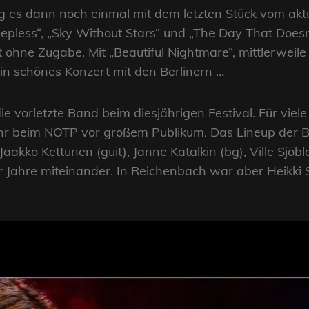
 es dann noch einmal mit dem letzten Stück vom aktu
 „Sleepless“, „Sky Without Stars“ und „The Day That Do
ht ohne Zugabe. Mit „Beautiful Nightmare“, mittlerweil
n schönes Konzert mit den Berlinern …
 vorletzte Band beim diesjährigen Festival. Für vie
Jahr beim NOTP vor großem Publikum. Das Lineup der 
), Jaakko Kettunen (guit), Janne Katalkin (bg), Ville Sjö
r Jahre miteinander. In Reichenbach war aber Heikki S