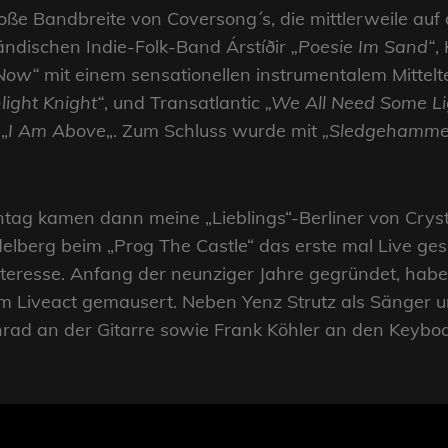
roße Bandbreite von Coversong´s, die mittlerweile auf
ländischen Indie-Folk-Band Árstíðir
„Poesie Im Sand“
,
 Now“
mit einem sensationellen instrumentalem Mittelt
ight Knight“
, und Transatlantic
„We All Need Some Li
„
I Am Above
„. Zum Schluss wurde mit
„Sledgehamme
tag kamen dann meine „Lieblings“-Berliner von Crysta
idelberg beim „Prog The Castle“ das erste mal Live ge
resse. Anfang der neunziger Jahre gegründet, haben 
m Liveact gemausert. Neben Yenz Strutz als Sänger u
rad an der Gitarre sowie Frank Köhler an den Keyb