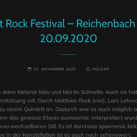
rt Rock Festival – Reichenbac
20.09.2020
POSTED-
BY
BYLINE
22. NOVEMBER 2020
HOLGER
ON
LINE
en dann Melanie Mau und Martin Schnella. Auch sie hat
rstützung mit. Durch Matthias Ruck (voc), Lars Leh
zu einem Quintett an. Dadurch war es auch möglich 
dann das gewisse Etwas ausmachte. Interpretiert wur
unverwechselbaren Stil. Es ist durchaus spannend, bek
 in der Konstellation ist es auch noch sehenswert.