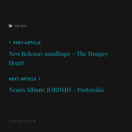
CATEGORIES
NEWS
Beitragsnavigation
Previous
PREV ARTICLE
Post
New Release: smalltape – The Hungry
Heart
Next
NEXT ARTICLE
Post
Neues Album: JORDSJØ – Pastoralia
IMPRESSUM