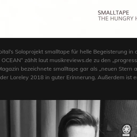
ital’s Soloprojekt smalltape für helle Begeisterung i
 OCEAN“ zählt laut musikreviews.de zu den „progress
Magazin bezeichnete smalltape gar als „neuen Stern a
 der Loreley 2018 in guter Erinnerung. Außerdem ist 