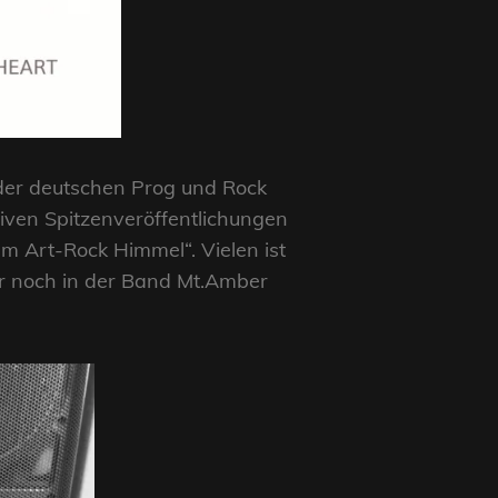
n der deutschen Prog und Rock
iven Spitzenveröffentlichungen
m Art-Rock Himmel“. Vielen ist
er noch in der Band Mt.Amber