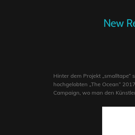
New Re
Hinter dem Projekt „smalltape“ s
hochgelobten „The Ocean“ 2017 s
Campaign, wo man den Künstler 