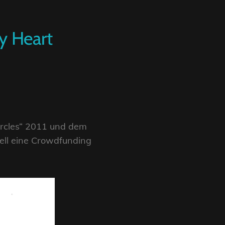
y Heart
Circles“ 2011 und dem
uell eine Crowdfunding