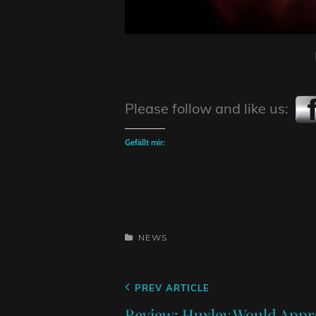
Please follow and like us:
Gefällt mir:
CATEGORIES
NEWS
Beitragsnavigation
Previous
PREV ARTICLE
Post
Review: Huxley Would Appr