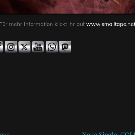
Für mehr Information klickt ihr auf
www.smalltape.ne
Next
Post
ove
Neue Single: C