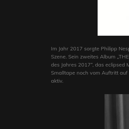
Im Jahr 2017 sorgte Philipp Nesp
Szene. Sein zweites Album „THE
des Jahres 2017“, das eclipsed 
Smalltape noch vom Auftritt auf
aktiv.