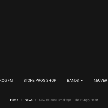
PROG
ve Rock
ROG FM
STONE PROG SHOP
BANDS
NEUVER
Home
>
News
>
New Release: smalltape – The Hungry Heart