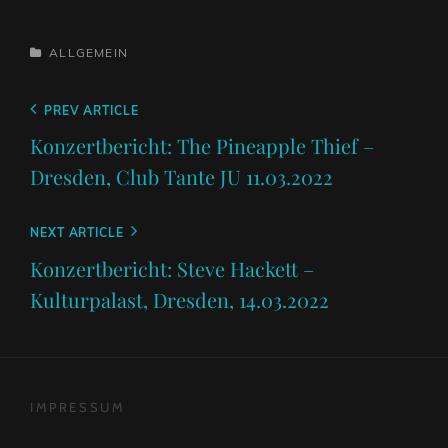
CATEGORIES
ALLGEMEIN
Beitragsnavigation
Previous
PREV ARTICLE
Post
Konzertbericht: The Pineapple Thief –
Dresden, Club Tante JU 11.03.2022
Next
NEXT ARTICLE
Post
Konzertbericht: Steve Hackett –
Kulturpalast, Dresden, 14.03.2022
IMPRESSUM