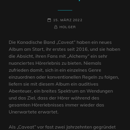
POSTED-
15. MÄRZ 2022
ON
BY
BYLINE
HOLGER
LINE
Die Kanadische Band „Caveat“ haben ein neues
Album am Start, ihr erstes seit 2016, und sie haben
die Absicht, ihren Fans mit „Alchemy“ ein sehr
nuanciertes Hörerlebnis zu bieten. Niemals
zufrieden damit, sich in ein einzelnes Genre
einzuordnen oder konventionellen Regeln zu folgen,
liefern sie mit diesem Album ein auditives
Abenteuer, ein breites Spektrum an Wendungen
und das Ziel, dass der Hörer während des
gesamten Hörerlebnisses immer wieder das
Unerwartete erwartet.
Als „Caveat“ vor fast zwei Jahrzehnten gegründet