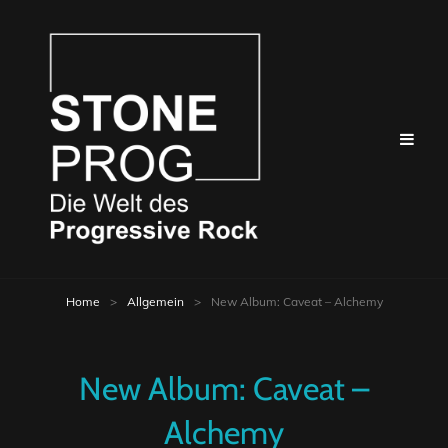
Home
>
Allgemein
>
New Album: Caveat – Alchemy
New Album: Caveat –
Alchemy