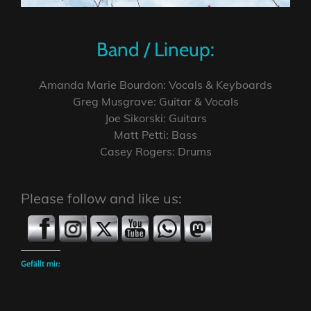
Band / Lineup:
Amanda Marie Bourdon: Vocals & Keyboards
Greg Musgrave: Guitar & Vocals
Joe Sikorski: Guitars
Matt Petti: Bass
Casey Rogers: Drums
Please follow and like us:
Gefällt mir: