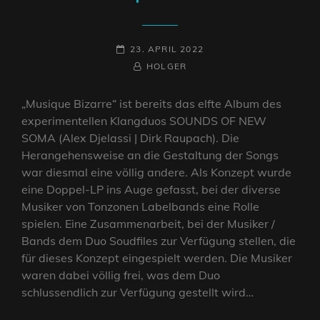
POSTED-
23. APRIL 2022
ON
BY
BYLINE
HOLGER
LINE
„Musique Bizarre“ ist bereits das elfte Album des
experimentellen Klangduos SOUNDS OF NEW
SOMA (Alex Djelassi | Dirk Raupach). Die
Herangehensweise an die Gestaltung der Songs
war diesmal eine völlig andere. Als Konzept wurde
eine Doppel-LP ins Auge gefasst, bei der diverse
Musiker von Tonzonen Labelbands eine Rolle
spielen. Eine Zusammenarbeit, bei der Musiker /
Bands dem Duo Soudfiles zur Verfügung stellen, die
für dieses Konzept eingespielt werden. Die Musiker
waren dabei völlig frei, was dem Duo
schlussendlich zur Verfügung gestellt wird…