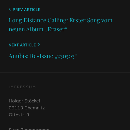
Beitragsnavigation
Previous
PREV ARTICLE
Post
Long Distance Calling: Erster Song vom
neuen Album „Eraser“
Next
NEXT ARTICLE
Post
Anubis: Re-Issue „230503“
IMPRESSUM
Holger Stöckel
09113 Chemnitz
Ottostr. 9
Sven Zimmermann