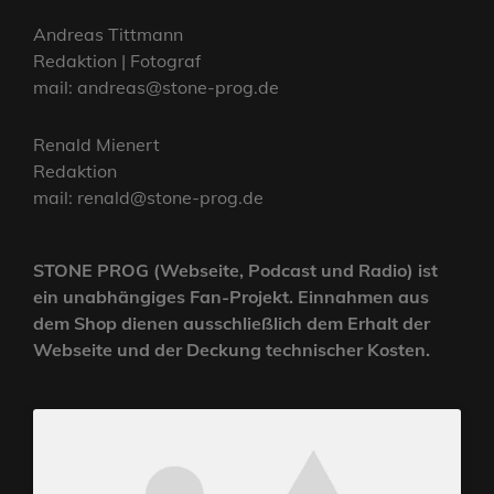
Andreas Tittmann
Redaktion | Fotograf
mail: andreas@stone-prog.de
Renald Mienert
Redaktion
mail: renald@stone-prog.de
STONE PROG (Webseite, Podcast und Radio) ist
ein unabhängiges Fan-Projekt. Einnahmen aus
dem Shop dienen ausschließlich dem Erhalt der
Webseite und der Deckung technischer Kosten.