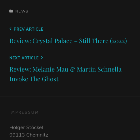
CATEGORIES
NEWS
Beitragsnavigation
Previous
PREV ARTICLE
Post
Review: Crystal Palace – Still There (2022)
Next
NEXT ARTICLE
Post
Review: Melanie Mau & Martin Schnella –
Invoke The Ghost
IMPRESSUM
Holger Stöckel
09113 Chemnitz