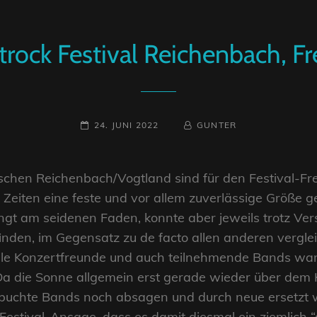
Artrock Festival Reichenbach, F
POSTED-
BY
BYLINE
24. JUNI 2022
GUNTER
ON
LINE
ischen Reichenbach/Vogtland sind für den Festival-Fr
 Zeiten eine feste und vor allem zuverlässige Größe g
ngt am seidenen Faden, konnte aber jeweils trotz Ve
nden, im Gegensatz zu de facto allen anderen vergle
ele Konzertfreunde und auch teilnehmende Bands waren
 Da die Sonne allgemein erst gerade wieder über dem
buchte Bands noch absagen und durch neue ersetzt 
 Festival-Ansage, dass es damit diesmal ein ziemlich “