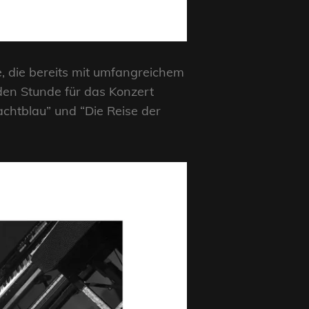
, die bereits mit umfangreichem
den Stunde für das Konzert
htblau” und “Die Reise der