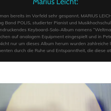
Marius Leicht:
 man bereits im Vorfeld sehr gespannt. MARIUS LEIC
og Band POLIS, studierter Pianist und Musikhochschul
eindruckendes Keyboard-Solo-Album namens “Weltmas
hen auf analogem Equipment eingespielt und in Peter
icht nur um dieses Album herum wurden zahlreiche li
menten durch die Ruhe und Entspanntheit, die diese a