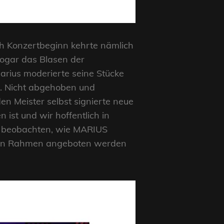
ch Konzertbeginn kehrte nämlich
sogar das Blasen der
arius moderierte seine Stücke
t. Nicht abgehoben und
n Meister selbst signierte neue
ist und wir hoffentlich in
u beobachten, wie MARIUS
baren Rahmen angeboten werden