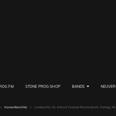
PROG
ve Rock
ROG FM
STONE PROG SHOP
BANDS
NEUVER
>
Konzertberichte
>
Livebericht: 10. Artrock Festival Reichenbach, Freitag, 0