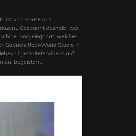
HT ist von Hause aus
dozent. Gespannt deshalb, weil
chine” vorgelegt hat, welches
 Gabriels Real-World Studio in
ebevoll gestaltete Videos auf
tmen, begeistern.