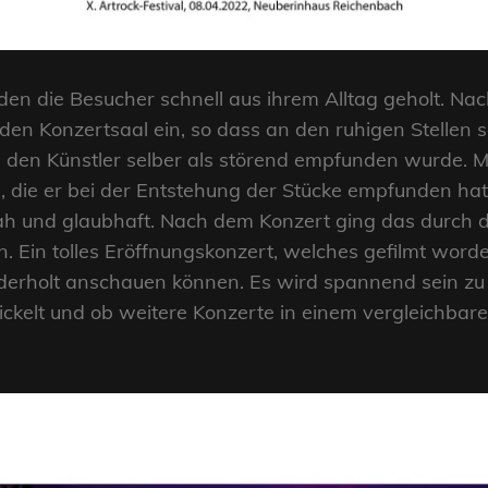
en die Besucher schnell aus ihrem Alltag geholt. Na
den Konzertsaal ein, so dass an den ruhigen Stellen 
 den Künstler selber als störend empfunden wurde. M
, die er bei der Entstehung der Stücke empfunden ha
h und glaubhaft. Nach dem Konzert ging das durch de
n tolles Eröffnungskonzert, welches gefilmt worden 
ederholt anschauen können. Es wird spannend sein z
ickelt und ob weitere Konzerte in einem vergleich