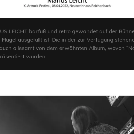
IUS LEICHT barfuß und retro gewandet auf der Bühne
ügel ausgefüllt ist. Die in der zur Verfügung stehen
uch allesamt von dem erwähnten Album, wovon “Nac
präsentiert wurden.