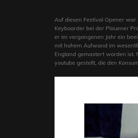
Auf diesen Festival Opener war
Keyboarder bei der Plauener Pr
er im vergangenen Jahr ein be
mit hohem Aufwand im wesentlic
England gemastert worden ist. N
youtube gestellt, die den Konsu