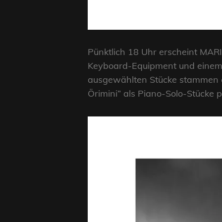
Pünktlich 18 Uhr erscheint MAR
Keyboard-Equipment und einem Fl
ausgewählten Stücke stammen a
Örimini” als Piano-Solo-Stücke 