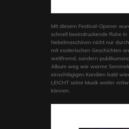
Mit diesem Festival-Opener wurd
schnell beeindruckende Ruhe in 
Nebelmaschinen nicht nur durch
mit esoterischen Geschichten an
weltfremd, sondern publikumsna
Album weg wie warme Semmeln. Ei
einschlägigen Kanälen bald wi
LEICHT seine Musik weiter entw
können.