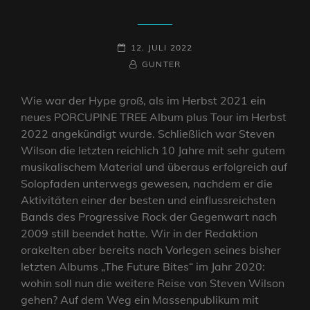
POSTED-
12. JULI 2022
ON
BY
BYLINE
GUNTER
LINE
Wie war der Hype groß, als im Herbst 2021 ein
neues PORCUPINE TREE Album plus Tour im Herbst
2022 angekündigt wurde. Schließlich war Steven
Wilson die letzten reichlich 10 Jahre mit sehr gutem
musikalischem Material und überaus erfolgreich auf
Solopfaden unterwegs gewesen, nachdem er die
Aktivitäten einer der besten und einflussreichsten
Bands des Progressive Rock der Gegenwart nach
2009 still beendet hatte. Wir in der Redaktion
orakelten aber bereits nach Vorlegen seines bisher
letzten Albums „The Future Bites“ im Jahr 2020:
wohin soll nun die weitere Reise von Steven Wilson
gehen? Auf dem Weg ein Massenpublikum mit