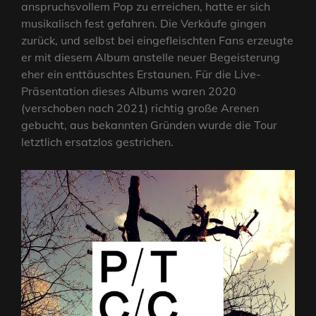
anspruchsvollem Pop zu erreichen, hatte er sich
musikalisch fest gefahren. Die Verkäufe gingen
zurück, und selbst bei eingefleischten Fans erzeugte
er mit diesem Album anstelle neuer Begeisterung
eher ein enttäuschtes Erstaunen. Für die Live-
Präsentation dieses Albums waren 2020
(verschoben nach 2021) richtig große Arenen
gebucht, aus bekannten Gründen wurde die Tour
letztlich ersatzlos gestrichen.