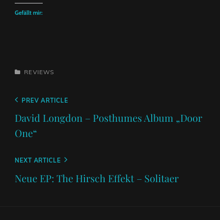
Gefällt mir:
CATEGORIES
REVIEWS
Beitragsnavigation
Previous
PREV ARTICLE
Post
David Longdon – Posthumes Album „Door
One“
Next
NEXT ARTICLE
Post
Neue EP: The Hirsch Effekt – Solitaer