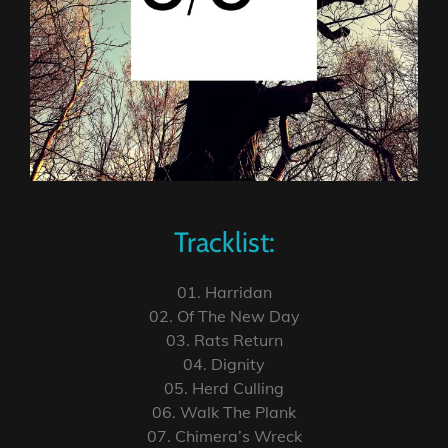
Tracklist:
01. Harridan
02. Of The New Day
03. Rats Return
04. Dignity
05. Herd Culling
06. Walk The Plank
07. Chimera’s Wreck