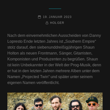
POSTED-
19. JANUAR 2023
ON
BY
BYLINE
HOLGER
LINE
Nach dem einvernehmlichen Ausscheiden von Danny
Lopresto Ende letzten Jahres ist „Southern Empire“
stolz darauf, den siebenunddreißigjährigen Shaun
Holton als neuen Frontmann, Sänger, Gitarristen,
Komponisten und Produzenten zu begrüßen. Shaun
ist kein Unbekannter in der Welt der Prog-Musik, denn
er hat in den letzten Jahren mehrere Alben unter dem
Namen „Projected Twin“ und später unter seinem
eigenen Namen veröffentlicht.