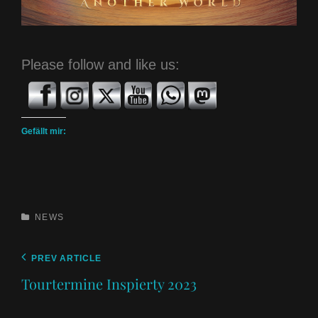
Please follow and like us:
Gefällt mir:
CATEGORIES
NEWS
Beitragsnavigation
Previous
PREV ARTICLE
Post
Tourtermine Inspierty 2023