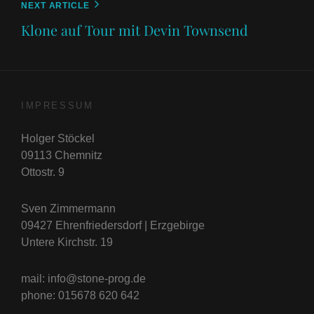
Next
NEXT ARTICLE
Post
Klone auf Tour mit Devin Townsend
IMPRESSUM
Holger Stöckel
09113 Chemnitz
Ottostr. 9
Sven Zimmermann
09427 Ehrenfriedersdorf | Erzgebirge
Untere Kirchstr. 19
mail: info@stone-prog.de
phone: 015678 620 642