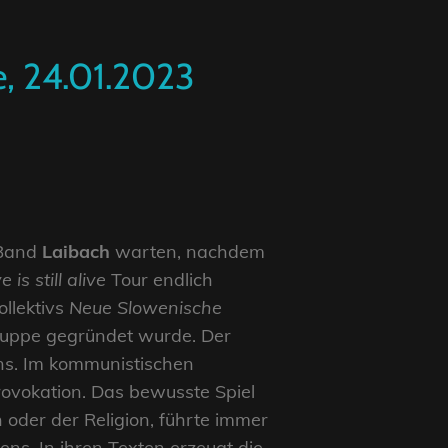
e, 24.01.2023
 Band
Laibach
warten, nachdem
e is still alive
Tour endlich
ollektivs
Neue Slowenische
ruppe gegründet wurde. Der
ns. Im kommunistischen
ovokation. Das bewusste Spiel
 oder der Religion, führte immer
ens. In ihren Texten erzeugt die