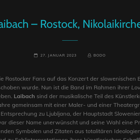
Laibach – Rostock, Nikolaikirch
POSTED-
BY
BYLINE
27. JANUAR 2023
BODO
ON
LINE
ie Rostocker Fans auf das Konzert der slowenischen
schoben wurde. Nun ist die Band im Rahmen ihrer
Lov
leben.
Laibach
sind der musikalische Teil des Künstlerk
ahre gemeinsam mit einer Maler- und einer Theaterg
 Entsprechung zu Ljubljana, der Hauptstadt Slowenie
war dieser Name unerwünscht und seine Wahl eine Pr
nden Symbolen und Zitaten aus totalitären Ideologien
 zu Fehlinterpretationen ihres künstlerischen Schaff