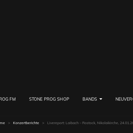
PROG
ve Rock
ROG FM
STONE PROG SHOP
BANDS
NEUVER
me
>
Konzertberichte
>
Livereport: Laibach – Rostock, Nikolaikirche, 24.01.