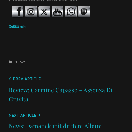
Gefällt mir:
CATEGORIES
NEWS
Beitragsnavigation
Previous
PREV ARTICLE
Post
Review: Carmine Capasso – Assenza Di
Gravita
Next
NEXT ARTICLE
Post
News: Damanek mit drittem Album