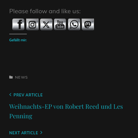
Please follow and like us:
Gefällt mir:
CATEGORIES
NEWS
Beitragsnavigation
Previous
PREV ARTICLE
Post
Weihnachts-EP von Robert Reed und Les
Penning
Next
NEXT ARTICLE