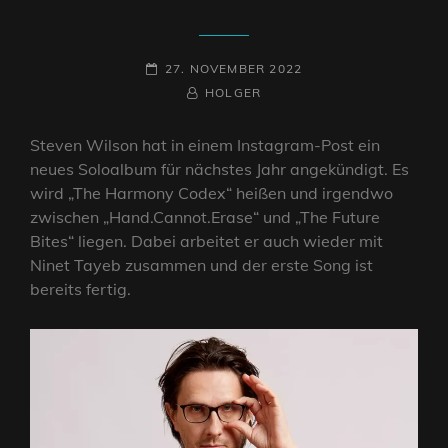
POSTED-
27. NOVEMBER 2022
ON
BY
BYLINE
HOLGER
LINE
Steven Wilson hat in einem Instagram-Post ein
neues Soloalbum für nächstes Jahr angekündigt. Es
wird „The Harmony Codex“ heißen und irgendwo
zwischen „Hand.Cannot.Erase“ und „The Future
Bites“ liegen. Dabei arbeitet er auch wieder mit
Ninet Tayeb zusammen und der erste Song ist
bereits fertig.