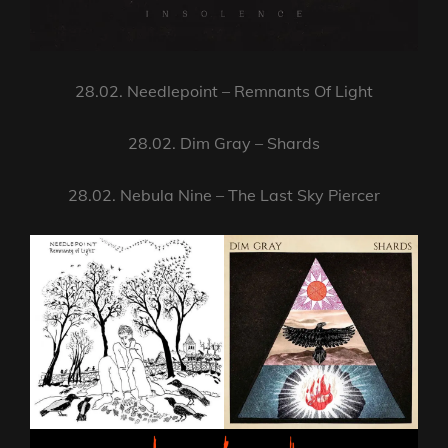
28.02. Needlepoint – Remnants Of Light
28.02. Dim Gray – Shards
28.02. Nebula Nine – The Last Sky Piercer