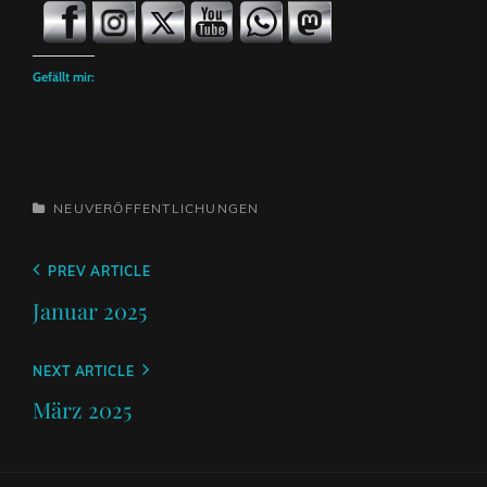
Gefällt mir:
CATEGORIES
NEUVERÖFFENTLICHUNGEN
Beitragsnavigation
Previous
PREV ARTICLE
Post
Januar 2025
Next
NEXT ARTICLE
Post
März 2025