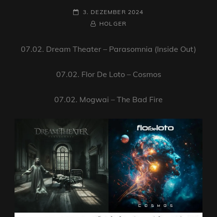
POSTED-
3. DEZEMBER 2024
ON
BY
BYLINE
HOLGER
LINE
07.02. Dream Theater – Parasomnia (Inside Out)
07.02. Flor De Loto – Cosmos
07.02. Mogwai – The Bad Fire