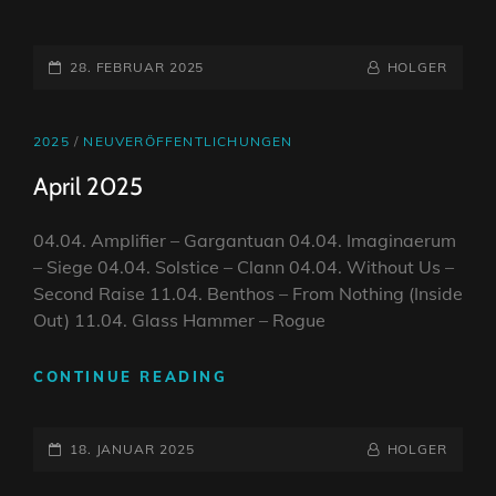
2025
POSTED-
BY
BYLINE
28. FEBRUAR 2025
HOLGER
ON
LINE
CAT
2025
/
NEUVERÖFFENTLICHUNGEN
LINKS
April 2025
04.04. Amplifier – Gargantuan 04.04. Imaginaerum
– Siege 04.04. Solstice – Clann 04.04. Without Us –
Second Raise 11.04. Benthos – From Nothing (Inside
Out) 11.04. Glass Hammer – Rogue
APRIL
CONTINUE READING
2025
POSTED-
BY
BYLINE
18. JANUAR 2025
HOLGER
ON
LINE