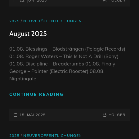
22. JUNI 2025
HOLGER
ON
LINE
CAT
2025
/
NEUVERÖFFENTLICHUNGEN
LINKS
August 2025
01.08. Blessings – Blodsträngen (Pelagic Records)
01.08. Roger Waters – This Is Not A Drill (Sony)
01.08. Discipline – Breadcrumbs 01.08. Finaly
George – Painter (Electric Rooster) 08.08.
Nightingale –
AUGUST
CONTINUE READING
2025
POSTED-
BY
BYLINE
15. MAI 2025
HOLGER
ON
LINE
CAT
2025
/
NEUVERÖFFENTLICHUNGEN