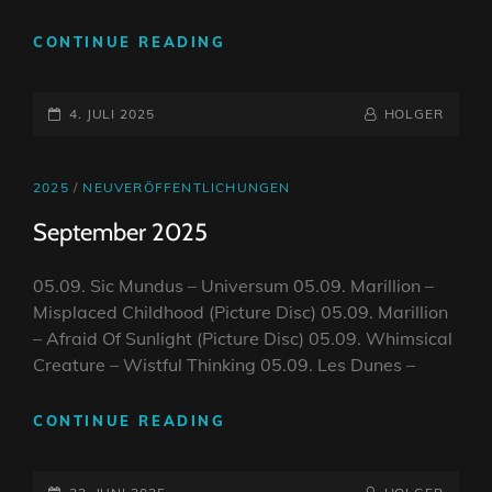
OKTOBER
CONTINUE READING
2025
POSTED-
BY
BYLINE
4. JULI 2025
HOLGER
ON
LINE
CAT
2025
/
NEUVERÖFFENTLICHUNGEN
LINKS
September 2025
05.09. Sic Mundus – Universum 05.09. Marillion –
Misplaced Childhood (Picture Disc) 05.09. Marillion
– Afraid Of Sunlight (Picture Disc) 05.09. Whimsical
Creature – Wistful Thinking 05.09. Les Dunes –
SEPTEMBER
CONTINUE READING
2025
POSTED-
BY
BYLINE