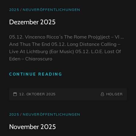
CAT
2025
/
NEUVERÖFFENTLICHUNGEN
LINKS
Dezember 2025
05.12. Vincenco Ricca´s The Rome Pro(g)ject – VI …
And Thus The End 05.12. Long Distance Calling –
Live At Lichtburg (Ear Music) 05.12. L.O.E. Last Of
Eden – Chiaroscuro
DEZEMBER
CONTINUE READING
2025
POSTED-
BY
BYLINE
12. OKTOBER 2025
HOLGER
ON
LINE
CAT
2025
/
NEUVERÖFFENTLICHUNGEN
LINKS
November 2025