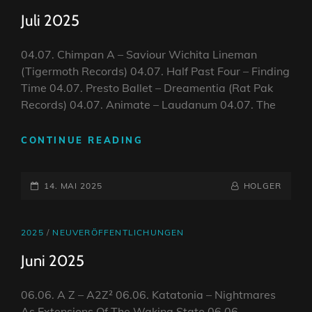
LINKS
Juli 2025
04.07. Chimpan A – Saviour Wichita Lineman
(Tigermoth Records) 04.07. Half Past Four – Finding
Time 04.07. Presto Ballet – Dreamentia (Rat Pak
Records) 04.07. Animate – Laudanum 04.07. The
JULI
CONTINUE READING
2025
POSTED-
BY
BYLINE
14. MAI 2025
HOLGER
ON
LINE
CAT
2025
/
NEUVERÖFFENTLICHUNGEN
LINKS
Juni 2025
06.06. A Z – A2Z² 06.06. Katatonia – Nightmares
As Extensions Of The Waking State 06.06.