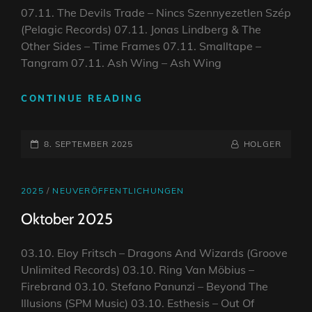
07.11. The Devils Trade – Nincs Szennyezetlen Szép
(Pelagic Records) 07.11. Jonas Lindberg & The
Other Sides – Time Frames 07.11. Smalltape –
Tangram 07.11. Ash Wing – Ash Wing
NOVEMBER
CONTINUE READING
2025
POSTED-
BY
BYLINE
8. SEPTEMBER 2025
HOLGER
ON
LINE
CAT
2025
/
NEUVERÖFFENTLICHUNGEN
LINKS
Oktober 2025
03.10. Eloy Fritsch – Dragons And Wizards (Groove
Unlimited Records) 03.10. Ring Van Möbius –
Firebrand 03.10. Stefano Panunzi – Beyond The
Illusions (SPM Music) 03.10. Esthesis – Out Of