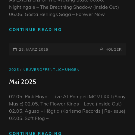
Nightingale – The Breathing Shadow (Inside Out)
06.06. Gösta Berlings Saga – Forever Now
JUNI
CONTINUE READING
2025
POSTED-
BY
BYLINE
28. MÄRZ 2025
HOLGER
ON
LINE
CAT
2025
/
NEUVERÖFFENTLICHUNGEN
LINKS
Mai 2025
02.05. Pink Floyd – Live At Pompeii MCMLXXII (Sony
Music) 02.05. The Flower Kings – Love (Inside Out)
02.05. Agusa – Högtid (Karisma Records | Re-Issue)
02.05. Soft Ffog –
MAI
CONTINUE READING