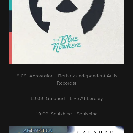
19.09. Aerostaion – Rethink (Independent Artist
Records)
19.09. Galahad – Live At Loreley
19.09. Soulshine – Soulshine