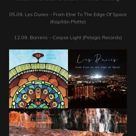
05.09. Les Dunes – From Etne To The Edge Of Space
(Kapitän Platte)
12.09. Barrens – Corpse Light (Pelagic Records)