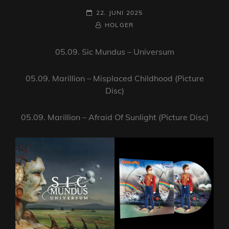
POSTED-
22. JUNI 2025
ON
BY
BYLINE
HOLGER
LINE
05.09. Sic Mundus – Universum
05.09. Marillion – Misplaced Childhood (Picture
Disc)
05.09. Marillion – Afraid Of Sunlight (Picture Disc)