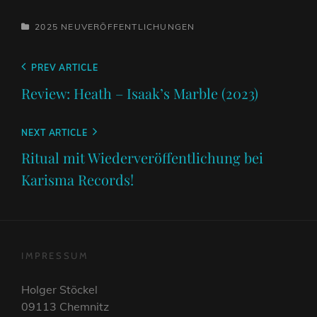
CATEGORIES
2025
NEUVERÖFFENTLICHUNGEN
Beitragsnavigation
Previous
PREV ARTICLE
Post
Review: Heath – Isaak’s Marble (2023)
Next
NEXT ARTICLE
Post
Ritual mit Wiederveröffentlichung bei
Karisma Records!
IMPRESSUM
Holger Stöckel
09113 Chemnitz