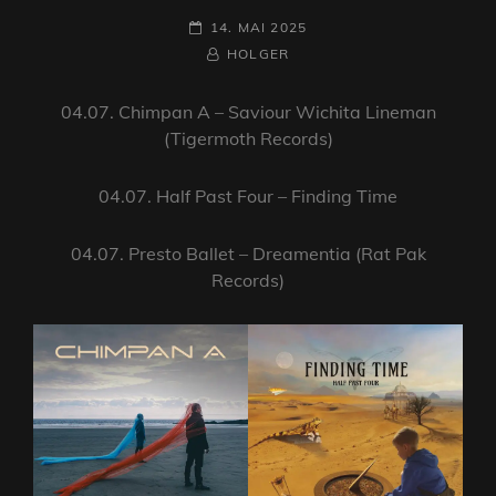
POSTED-
14. MAI 2025
ON
BY
BYLINE
HOLGER
LINE
04.07. Chimpan A – Saviour Wichita Lineman
(Tigermoth Records)
04.07. Half Past Four – Finding Time
04.07. Presto Ballet – Dreamentia (Rat Pak
Records)