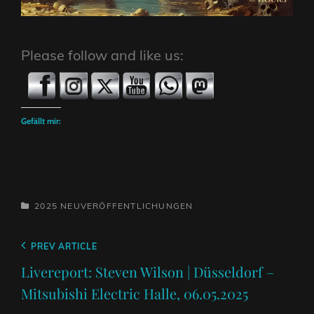
Please follow and like us:
Gefällt mir:
CATEGORIES
2025
NEUVERÖFFENTLICHUNGEN
Beitragsnavigation
Previous
PREV ARTICLE
Post
Livereport: Steven Wilson | Düsseldorf –
Mitsubishi Electric Halle, 06.05.2025