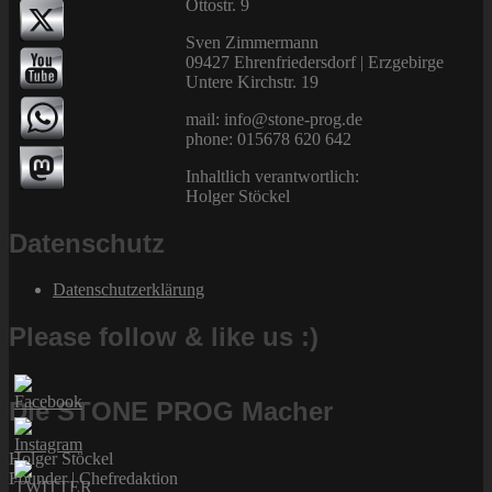
Ottostr. 9
Sven Zimmermann
09427 Ehrenfriedersdorf | Erzgebirge
Untere Kirchstr. 19
mail: info@stone-prog.de
phone: 015678 620 642
Inhaltlich verantwortlich:
Holger Stöckel
Datenschutz
Datenschutzerklärung
Please follow & like us :)
Die STONE PROG Macher
Holger Stöckel
Founder | Chefredaktion