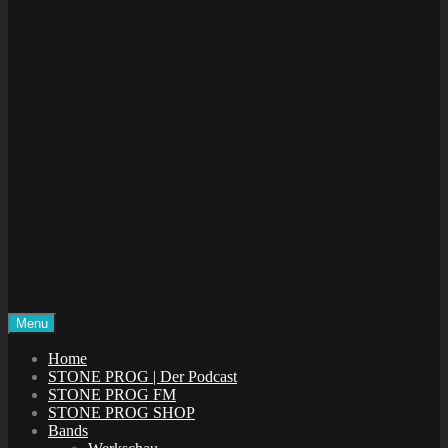
Menu
STONE PROG
Die Welt des Progressive Rock
Home
STONE PROG | Der Podcast
STONE PROG FM
STONE PROG SHOP
Bands