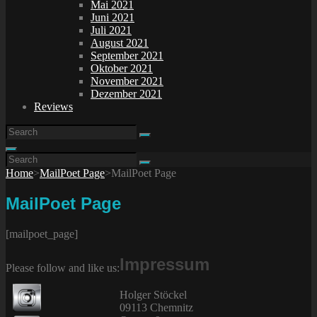
Mai 2021
Juni 2021
Juli 2021
August 2021
September 2021
Oktober 2021
November 2021
Dezember 2021
Reviews
Search
Search
for:
Search
Search
Search
for:
Home
>
MailPoet Page
>
MailPoet Page
MailPoet Page
[mailpoet_page]
Impressum
Please follow and like us:
Holger Stöckel
09113 Chemnitz