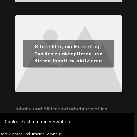
Klicke hier, um Marketing-
Cookies zu akzeptieren und
diesen Inhalt zu aktivieren
Inhalte und Bilder sind urheberrechtlich
geschützt. Weiterverwendung nur mit
Cookie-Zustimmung verwalten
Zustimmung von STONE PROG.
sere Website und unseren Service zu