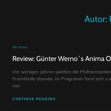
Autor:
CAT
REVIEWS
LINKS
Review: Günter Werno´s Anima 
Vor wenigen Jahren spielten die Philharmoniker
Fruchthalle ebenda. Im Programm fand sich u.a.
von
REVIEW:
CONTINUE READING
GÜNTER
WERNO