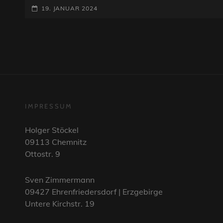
POSTED-
´S
19. JANUAR 2024
ANIMA
ON
ONE
IMPRESSUM
Holger Stöckel
09113 Chemnitz
Ottostr. 9
Sven Zimmermann
09427 Ehrenfriedersdorf | Erzgebirge
Untere Kirchstr. 19