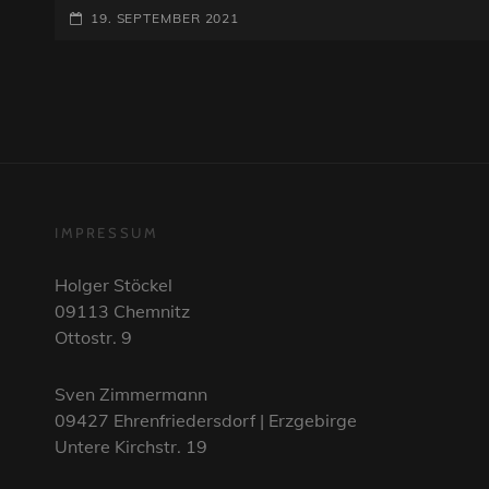
POSTED-
FESTIVAL
19. SEPTEMBER 2021
–
ON
REICHENBACH
–
3.TAG
22.08.2021
IMPRESSUM
Holger Stöckel
09113 Chemnitz
Ottostr. 9
Sven Zimmermann
09427 Ehrenfriedersdorf | Erzgebirge
Untere Kirchstr. 19