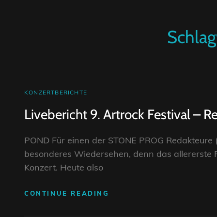
Schlag
CAT
KONZERTBERICHTE
LINKS
Livebericht 9. Artrock Festival –
POND Für einen der STONE PROG Redakteure (G
besonderes Wiedersehen, denn das allererste 
Konzert. Heute also
LIVEBERICHT
CONTINUE READING
9.
ARTROCK