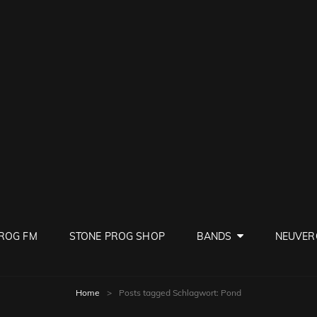
PROG
ve Rock
ROG FM
STONE PROG SHOP
BANDS
NEUVER
Home
>
Posts tagged
Schlagwort:
Pond