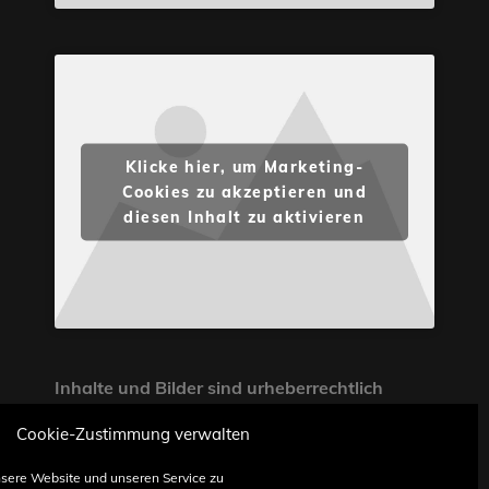
Klicke hier, um Marketing-
Cookies zu akzeptieren und
diesen Inhalt zu aktivieren
Inhalte und Bilder sind urheberrechtlich
geschützt. Weiterverwendung nur mit
Cookie-Zustimmung verwalten
Zustimmung von STONE PROG.
sere Website und unseren Service zu