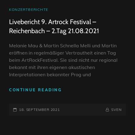
CAT
KONZERTBERICHTE
LINKS
Livebericht 9. Artrock Festival –
Reichenbach – 2.Tag 21.08.2021
Melanie Mau & Martin Schnella Melli und Martin
eröffnen in regelmäßiger Vertrautheit einen Tag
beim ArtRockFestival. Sie sind nicht nur regional
bekannt mit ihren eigenen akustischen
Interpretationen bekannter Prog und
LIVEBERICHT
CONTINUE READING
9.
ARTROCK
POSTED-
FESTIVAL
BY
BYLINE
18. SEPTEMBER 2021
SVEN
–
ON
LINE
REICHENBACH
–