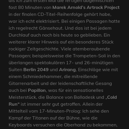
als ich zum ersten Mal die fertigen abgemischten
fast 80 Minuten von
Marek Arnold’s Artrock Project
in der finalen CD-Titel-Reihenfolge gehört habe,
war ich echt elektrisiert. Bei einigen Passagen hatte
ich regelrecht Gänsehaut. Und das ist bei jedem
Durchlauf auch noch bis heute so geblieben. Ein
weiterer klarer Hinweis auf ein besonderes Stück
rockiger Zeitgeschichte. Viele atemberaubende
Passagen; beispielsweise die Trompeten-Soli in den
überlangen spektakulären 17- und 26-minütigen
Suiten
Berlin 2049
und
Arirang
, Einschläge wie mit
einem Schmiedehammer, die mitreißende
Gitarrenarbeit und der leidenschaftliche Gesang
auch bei
Papillon
, was für ein sensationelles
Meisterstück, die Balance von Balladesk und „
Cold
Run“
ist immer sehr gut getroffen. Allein der
Mittelteil vom 17-Minuten-Prolog: Ich sehe den
Kampf der Titanen auf der Bühne, wie die
Keyboards versuchen die Oberhand zu bekommen,