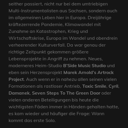
seither passiert, nicht nur bei dem umtriebigen
Multi-Instrumentalisten aus Sachsen, sondern auch
im allgemeinen Leben hier in Europa. Dreijährige
kräftezerrende Pandemie, Klimawandel mit
Zunahme an Katastrophen, Krieg und
Wirtschaftskrise, Europa im Wandel und obendrein
verheerender Kulturverfall. Da war genau der
richtige Zeitpunkt gekommen größere
Lebensprojekte in Angriff zu nehmen. Neues,
moderneres Heim-Studio
B’Side Music Studio
und
eben sein Herzensprojekt
Marek Arnold’s Artrock
Project
. Auch wenn er in nahezu allen seinen vielen
Formationen als rastloser Antrieb,
Toxic Smile
,
Cyril
,
Damanek
,
Seven Steps To
The Green Door
oder
vielen anderen Beteiligungen bis heute die
wichtigsten Fäden immer in Händen gehalten hatte,
es kam wieder und häufiger die Frage: Wann
kommt das erste Solo.