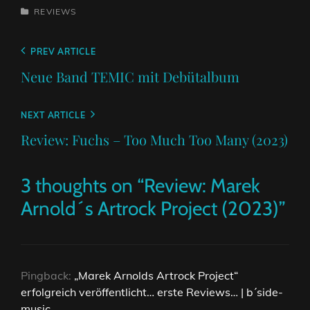
CATEGORIES
REVIEWS
Beitragsnavigation
Previous
PREV ARTICLE
Post
Neue Band TEMIC mit Debütalbum
Next
NEXT ARTICLE
Post
Review: Fuchs – Too Much Too Many (2023)
3 thoughts on “
Review: Marek
Arnold´s Artrock Project (2023)
”
Pingback:
„Marek Arnolds Artrock Project“
erfolgreich veröffentlicht… erste Reviews… | b´side-
music