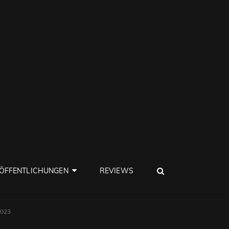
SEARCH
ÖFFENTLICHUNGEN
REVIEWS
2023