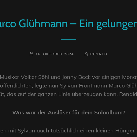
Marco Glühmann – Ein gelunge
POSTED-
BY
BYLINE
16. OKTOBER 2024
RENALD
ON
LINE
usiker Volker Söhl und Jonny Beck vor einigen Monate
röffentlichten, legte nun Sylvan Frontmann Marco Glü
büt, das auf der ganzen Linie überzeugen kann. Renald
Was war der Auslöser für dein Soloalbum?
ten mit Sylvan auch tatsächlich einen kleinen Hänger w