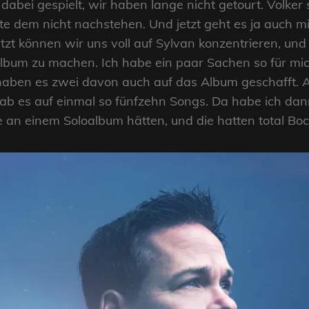
dabei gespielt, wir haben lange nicht getourt. Volker
llte dem nicht nachstehen. Und jetzt geht es ja auch m
tzt können wir uns voll auf Sylvan konzentrieren, und 
loalbum zu machen. Ich habe ein paar Sachen so für mi
haben es zwei davon auch auf das Album geschafft. Ab
b es auf einmal so fünfzehn Songs. Da habe ich dann 
e an einem Soloalbum hätten, und die hatten total Boc