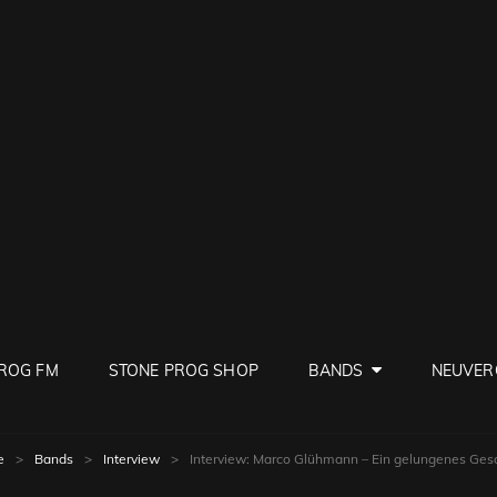
PROG
ve Rock
ROG FM
STONE PROG SHOP
BANDS
NEUVER
e
>
Bands
>
Interview
>
Interview: Marco Glühmann – Ein gelungenes Ges