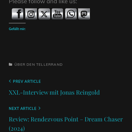
Please follow and like us:
Gefällt mir:
CATEGORIES
ÜBER DEN TELLERRAND
Beitragsnavigation
Previous
PREV ARTICLE
Post
XXL-Interview mit Jonas Reingold
Next
NEXT ARTICLE
Post
Review: Rendezvous Point – Dream Chaser
(2024)