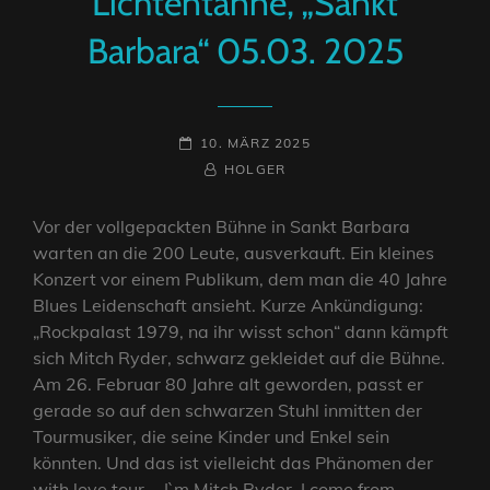
Lichtentanne, „Sankt
Barbara“ 05.03. 2025
POSTED-
10. MÄRZ 2025
ON
BY
BYLINE
HOLGER
LINE
Vor der vollgepackten Bühne in Sankt Barbara
warten an die 200 Leute, ausverkauft. Ein kleines
Konzert vor einem Publikum, dem man die 40 Jahre
Blues Leidenschaft ansieht. Kurze Ankündigung:
„Rockpalast 1979, na ihr wisst schon“ dann kämpft
sich Mitch Ryder, schwarz gekleidet auf die Bühne.
Am 26. Februar 80 Jahre alt geworden, passt er
gerade so auf den schwarzen Stuhl inmitten der
Tourmusiker, die seine Kinder und Enkel sein
könnten. Und das ist vielleicht das Phänomen der
with love tour. „I`m Mitch Ryder. I come from