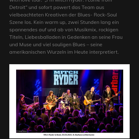
Detroit“ und sofort powert das Team aus
vielbeachteten Kreativen der Blues- Rock-Soul
Szene los. Kein warm up, zwei Stunden lang ein
spannendes auf und ab von Musikmix, rockigen
Titeln, Liebesballaden in Gedenken an seine Frau
und Muse und viel souligen Blues – seine
amerikanischen Wurzeln im Heute interpretiert.