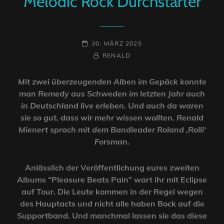
Melodic Rock Durchstarter
POSTED-
30. MÄRZ 2025
ON
BY
BYLINE
RENALD
LINE
Mit zwei überzeugenden Alben im Gepäck konnte
man Remedy aus Schweden im letzten Jahr auch
in Deutschland live erleben. Und auch da waren
sie so gut, dass wir mehr wissen wollten.
Renald
Mienert sprach mit dem Bandleader Roland ‚Rolli‘
Forsman.
Anlässlich der Veröffentlichung eures zweiten
Albums “Pleasure Beats Pain” wart ihr mit Eclipse
auf Tour. Die Leute kommen in der Regel wegen
des Hauptacts und nicht alle haben Bock auf die
Supportband. Und manchmal lassen sie das diese