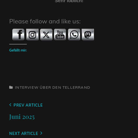
Sehr löblich!
Please follow and like us:
Gefällt mir:
CATEGORIES
INTERVIEW
ÜBER DEN TELLERRAND
Beitragsnavigation
Previous
PREV ARTICLE
Post
Juni 2025
Next
NEXT ARTICLE