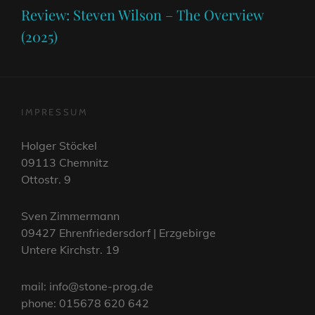
Post
Review: Steven Wilson – The Overview
(2025)
IMPRESSUM
Holger Stöckel
09113 Chemnitz
Ottostr. 9
Sven Zimmermann
09427 Ehrenfriedersdorf | Erzgebirge
Untere Kirchstr. 19
mail: info@stone-prog.de
phone: 015678 620 642