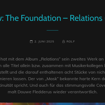
: The Foundation – Relations
POSTED-
BY
BYLINE
2. JUNI 2025
ROLF
ON
LINE
at mit dem Album ,,Relations“ sein zweites Werk an d
 alle Titel allein bzw. zusammen mit Musikerkollegen 
tellt und die darauf enthaltenen acht Stücke von nicht
nieren lassen. Der von ,,Mask“ bekannte harte Kern de
inuität spricht. Und auch für das stimmungsvolle Cove
malt Douwe Fledderus wieder verantwortlich.