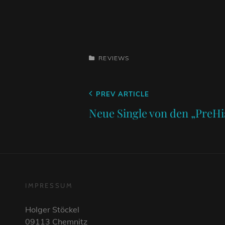
CATEGORIES
REVIEWS
Beitragsnavigation
Previous
PREV ARTICLE
Post
Neue Single von den „PreHi
IMPRESSUM
Holger Stöckel
09113 Chemnitz