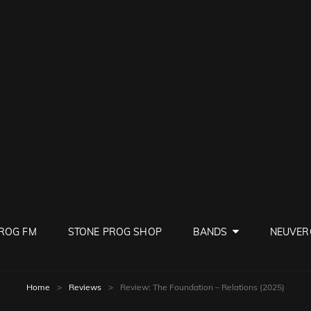
PROG
ve Rock
ROG FM
STONE PROG SHOP
BANDS
NEUVER
Home
>
Reviews
>
Review: The Foundation – Relations (2025)