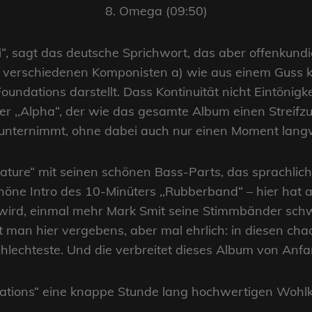
8. Omega (09:50)
i“, sagt das deutsche Sprichwort, das aber offenkundig
der verschiedenen Komponisten a) wie aus einem Guss 
Foundations darstellt. Dass Kontinuität nicht Eintönigk
r ,,Alpha“, der wie das gesamte Album einen Streifzu
unternimmt, ohne dabei auch nur einen Moment langwe
ature“ mit seinen schönen Bass-Parts, das sprachlich
öne Intro des 10-Minüters ,,Rubberband“ – hier hat a
ird, einmal mehr Mark Smit seine Stimmbänder schwin
 man hier vergebens, aber mal ehrlich: in diesen cha
chlechteste. Und die verbreitet dieses Album von Anfa
,Relations“ eine knappe Stunde lang hochwertigen Wohlk