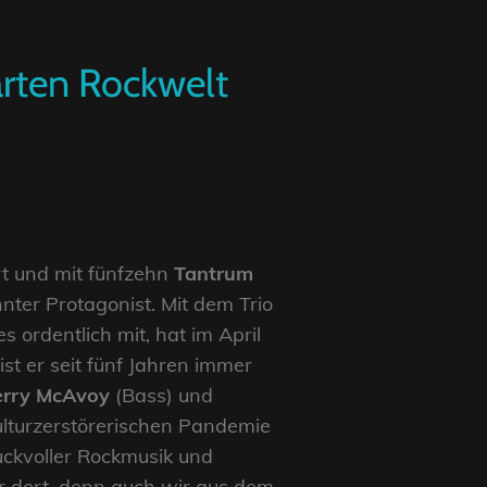
arten Rockwelt
rt und mit fünfzehn
Tantrum
nter Protagonist. Mit dem Trio
s ordentlich mit, hat im April
st er seit fünf Jahren immer
erry McAvoy
(Bass) und
ulturzerstörerischen Pandemie
ruckvoller Rockmusik und
ur dort, denn auch wir aus dem