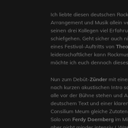
Ich liebte diesen deutschen Rock
Arrangement und Musik allein ver
seinen drei Kollegen viel Erfah
schiefgehen. Geht sicher auch n
eines Festival-Auftritts von
Theo
leidenschaftlicher kann Rockmus
möchte ich euch dennoch diese
Nun zum Debüt-
Zünder
mit eine
nach kurzen akustischen Intro so
alle vor der Bühne stehen und 
deutschem Text und einer klare
Consilium Meum gleiche Zutaten,
Solo von
Ferdy Doernberg
im Mi
aber nicht minder intensiv („W