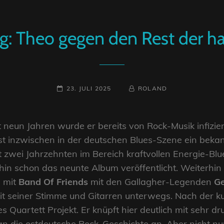
g: Theo gegen den Rest der h
POSTED-
BY
BYLINE
23. JULI 2025
ROLAND
ON
LINE
it neun Jahren wurde er bereits von Rock-Musik infizie
st inzwischen in der deutschen Blues-Szene ein bekan
t zwei Jahrzehnten im Bereich kraftvollen Energie-Blue
n schon das neunte Album veröffentlicht. Weiterhin i
n mit
Band Of Friends
mit den Gallagher-Legenden
G
t seiner Stimme und Gitarren unterwegs. Nach der k
s Quartett Projekt. Er knüpft hier deutlich mit sehr d
 an die ostdeutsche Rock-Geschichte an. Aber nicht n