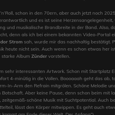
’n’Roll, schon in den 70ern, aber auch jetzt noch 202
antwortlich und es ist seine Herzensangelegenheit, wi
rung und musikalische Brandbreite in der Band. Also, 
icht, denn als ich bei einem bekannten Video-Portal e
dor Strom
sah, wurde mir das nachhaltig bestätigt. P
ik heute nicht sein. Auch wenn es schon etwas her ist
s starke Album
Zünder
vorstellen.
m sehr interessanten Artwork. Schon mit Startplatz 
fort 4-minütig in die Vollen. Boooaaah geht das ab, to
Arm-In-Arm den Refrain mitgrölen. Schöne Melodie un
n Botschaft. Aber keine Pause, denn schon beim mit 
 zeitgemäß-schöne Musik mit Suchtpotential. Auch bei
ttelteil, lässt den Körper mitwippen. Es geht auch e
as kommt am Ende dieser Welt. Der Anfang“).