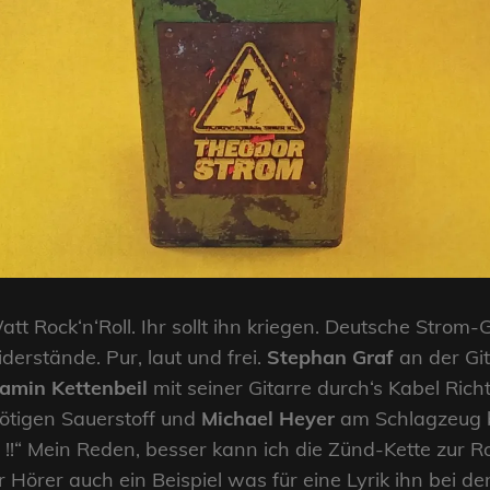
tt Rock‘n‘Roll. Ihr sollt ihn kriegen. Deutsche Strom
rstände. Pur, laut und frei.
Stephan Graf
an der Git
amin Kettenbeil
mit seiner Gitarre durch‘s Kabel Ric
ötigen Sauerstoff und
Michael Heyer
am Schlagzeug br
!!“ Mein Reden, besser kann ich die Zünd-Kette zur Ro
 Hörer auch ein Beispiel was für eine Lyrik ihn bei d