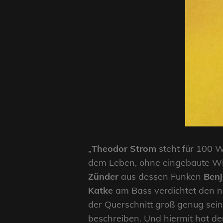
„
Theodor Strom
steht für 100 Wa
dem Leben, ohne eingebaute Wide
Zünder
aus dessen Funken
Benj
Katke
am Bass verdichtet den n
der Querschnitt groß genug sein 
beschreiben. Und hiermit hat der