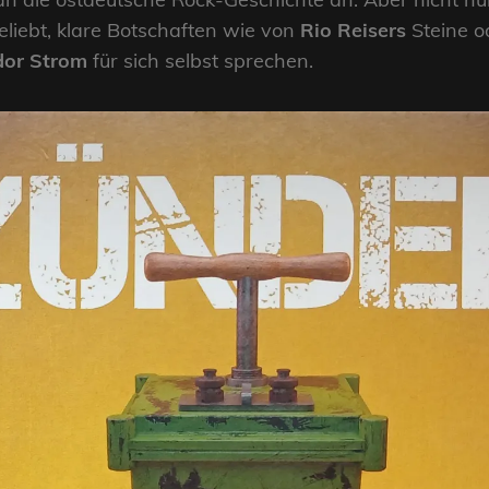
liebt, klare Botschaften wie von
Rio Reisers
Steine 
or Strom
für sich selbst sprechen.