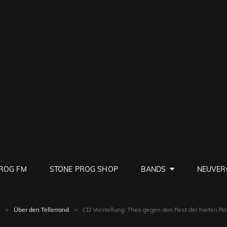
PROG
ve Rock
ROG FM
STONE PROG SHOP
BANDS
NEUVER
>
Über den Tellerrand
>
CD Vorstellung: Theo gegen den Rest der harten Ro