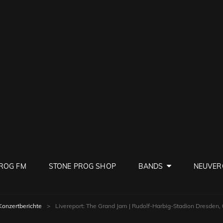
PROG
ve Rock
ROG FM
STONE PROG SHOP
BANDS
NEUVER
Konzertberichte
>
Livereport: The Grand Jam | Rudolf-Harbig-Stadion Dresden, 0