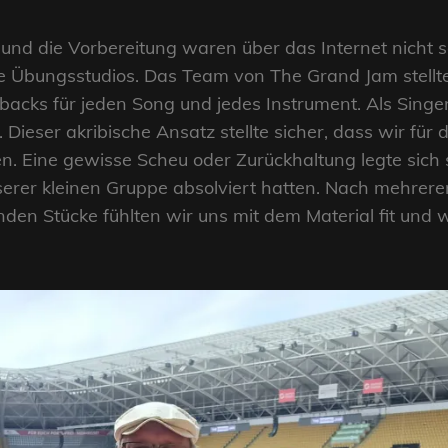
 und die Vorbereitung waren über das Internet nicht
e Übungsstudios. Das Team von The Grand Jam stellte
backs für jeden Song und jedes Instrument. Als Singe
. Dieser akribische Ansatz stellte sicher, dass wir fü
en. Eine gewisse Scheu oder Zurückhaltung legte sich
rer kleinen Gruppe absolviert hatten. Nach mehrere
nden Stücke fühlten wir uns mit dem Material fit un