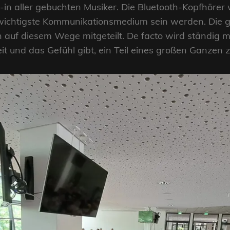
-in aller gebuchten Musiker. Die Bluetooth-Kopfhö
 wichtigste Kommunikationsmedium sein werden. Die 
auf diesem Wege mitgeteilt. De facto wird ständig m
it und das Gefühl gibt, ein Teil eines großen Ganzen z