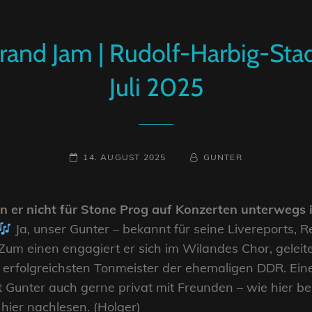
Grand Jam | Rudolf-Harbig-Sta
Juli 2025
POSTED-
BY
BYLINE
14. AUGUST 2025
GUNTER
ON
LINE
 er nicht für Stone Prog auf Konzerten unterwegs i
Ja, unser Gunter – bekannt für seine Livereports, R
 Zum einen engagiert er sich im Wilandes Chor, gelei
erfolgreichsten Tonmeister der ehemaligen DDR. Eine
 Gunter auch gerne privat mit Freunden – wie hier 
 hier nachlesen. (Holger)