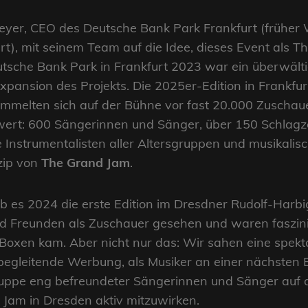
eyer, CEO des Deutsche Bank Park Frankfurt (früher W
urt), mit seinem Team auf die Idee, dieses Event als
utsche Bank Park in Frankfurt 2023 war ein überwältig
xpansion des Projekts. Die 2025er-Edition in Frankfur
mmelten sich auf der Bühne vor fast 20.000 Zuschauer
t: 600 Sängerinnen und Sänger, über 150 Schlagzeu
 Instrumentalisten aller Altersgruppen und musikalis
nzip von
The Grand Jam
.
b es 2024 die erste Edition im Dresdner Rudolf-Harb
d Freunden als Zuschauer gesehen und waren faszini
oxen kam. Aber nicht nur das: Wir sahen eine spekt
begleitende Werbung, als Musiker an einer nächsten 
ruppe eng befreundeter Sängerinnen und Sänger auf di
Jam in Dresden aktiv mitzuwirken.