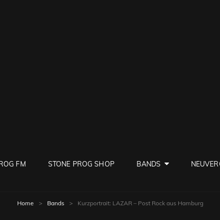
PROG
ve Rock
ROG FM
STONE PROG SHOP
BANDS
NEUVER
Home
>
Bands
>
Kurzportrait: LAZAR – Post Rock aus Hamburg