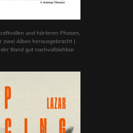
raftvollen und härteren Phasen,
er zwei Alben herausgebracht (
 der Band gut nachvollziehbar