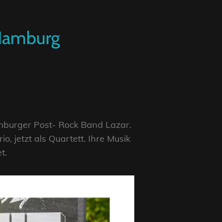
 Hamburg
mburger Post- Rock Band Lazar.
o, jetzt als Quartett. Ihre Musik
t.