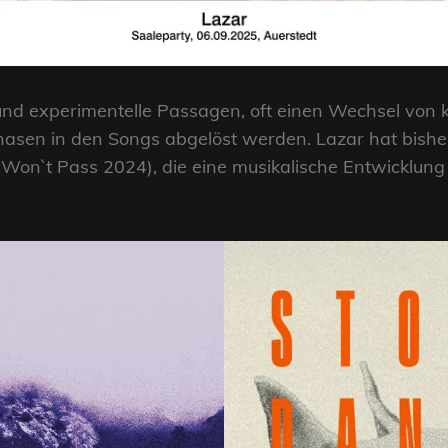
und experimentelle Passagen, oft einen Wechsel von k
Phasen in den Songs abgelöst werden. Lazar hat bish
Won`t Pass 2024), die eine musikalische Entwicklung