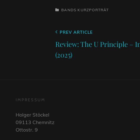
CATEGORIES
BANDS
KURZPORTRÄT
Beitragsnavigation
Previous
PREV ARTICLE
Post
Review: The U Principle – I
(2025)
IMPRESSUM
Holger Stöckel
09113 Chemnitz
Ottostr. 9