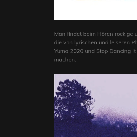
Man findet beim Hören rockige 
die von lyrischen und leiseren 
Yuma 2020 und Stop Dancing It 
machen.