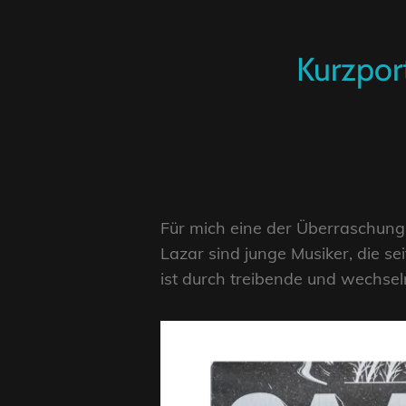
Kurzpor
Für mich eine der Überraschung
Lazar sind junge Musiker, die sei
ist durch treibende und wechse